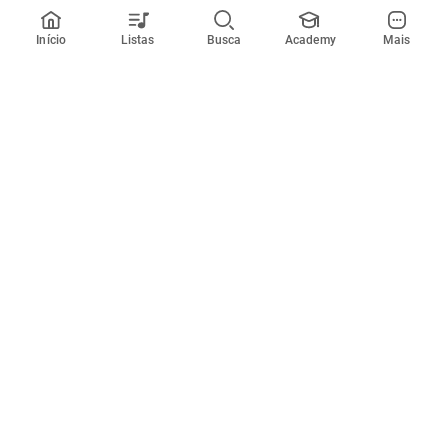
Início
Listas
Busca
Academy
Mais
Todos artistas
A
B
C
D
E
F
G
H
I
J
K
L
M
N
O
P
Q
R
Músicas
Ferramentas
Em alta
Afinador
Estilos musicais
Metrônomo
Novidades
Videos
Comunidade
Assinaturas
Entrar ou criar conta
Cifra Club PRO
Enviar cifras
Cifra Club Academy
Pedir videoaula
Sobre o site