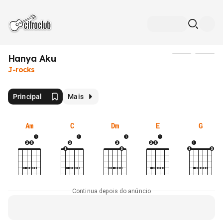
Hanya Aku
Mídia
J-rocks
Principal
Mais
Am
C
Dm
E
G
Continua depois do anúncio