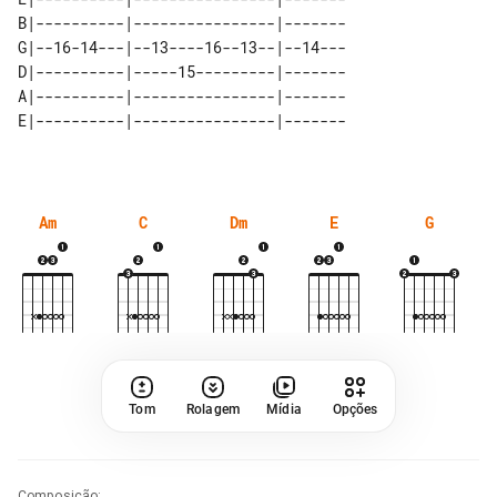
B|----------|----------------|-------

G|--16-14---|--13----16--13--|--14---

D|----------|-----15---------|-------

A|----------|----------------|-------

Am
C
Dm
E
G
Tom
Rolagem
Mídia
Opções
Composição
: