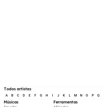
Todos artistas
A
B
C
D
E
F
G
H
I
J
K
L
M
N
O
P
Q
R
Músicas
Ferramentas