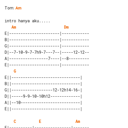
Tom
:
Am
Am
Dm
E|----------------------|------------

B|----------------------|------------

G|----------------------|------------

D|--7-10-9-7-7h9-7---7--|-----12-12--

A|-----------------7----|--8---------

E|----------------------|------------

G
E||------------------------------| 

B||------------------------------| 

G||------------------12-12h14-16-| 

D||-----9-9-10-10h12-------------| 

A||--10--------------------------| 

C
E
Am
E|----------|----------------|-------
