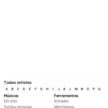
Todos artistas
A
B
C
D
E
F
G
H
I
J
K
L
M
N
O
P
Q
R
Músicas
Ferramentas
Em alta
Afinador
Estilos musicais
Metrônomo