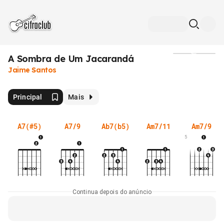
A Sombra de Um Jacarandá
Mídia
Jaime Santos
Principal
Mais
A7(#5)
A7/9
Ab7(b5)
Am7/11
Am7/9
5
Continua depois do anúncio