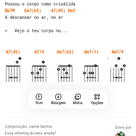
Bb7M
Em7(b5)
A7(#5)
Dm7
A descansar no ar, no ar

A7(#5)
A7/9
Ab7(b5)
Am7/11
Am7/9
5
Tom
Rolagem
Mídia
Opções
Composição
:
Jaime Santos
Envio por
Essa informação está errada?