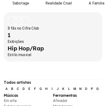
Sabotage
Realidade Cruel
A Familia
3
fãs no Cifra Club
1
Exibições
Hip Hop/Rap
Estilo musical
Todos artistas
A
B
C
D
E
F
G
H
I
J
K
L
M
N
O
P
Q
R
Músicas
Ferramentas
Em alta
Afinador