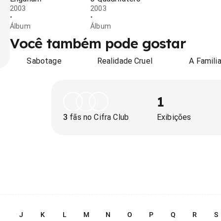
2003
2003
•
•
Álbum
Álbum
Você também pode gostar
Sabotage
Realidade Cruel
A Famili
1
3
fãs no Cifra Club
Exibições
I
J
K
L
M
N
O
P
Q
R
S