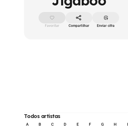
Jigaboo
Favoritar
Compartilhar
Enviar cifra
Todos artistas
A
B
C
D
E
F
G
H