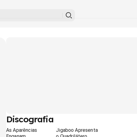
Discografia
As Aparências
Jigaboo Apresenta
Enganam
o Quadrilátero