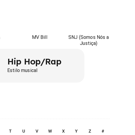
a
MV Bill
SNJ (Somos Nós a
Justiça)
Hip Hop/Rap
Estilo musical
T
U
V
W
X
Y
Z
#