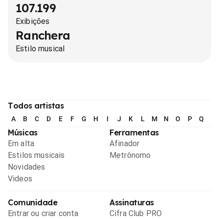
107.199
Exibições
Ranchera
Estilo musical
Todos artistas
A
B
C
D
E
F
G
H
I
J
K
L
M
N
O
P
Q
R
Músicas
Ferramentas
Em alta
Afinador
Estilos musicais
Metrônomo
Novidades
Videos
Comunidade
Assinaturas
Entrar ou criar conta
Cifra Club PRO