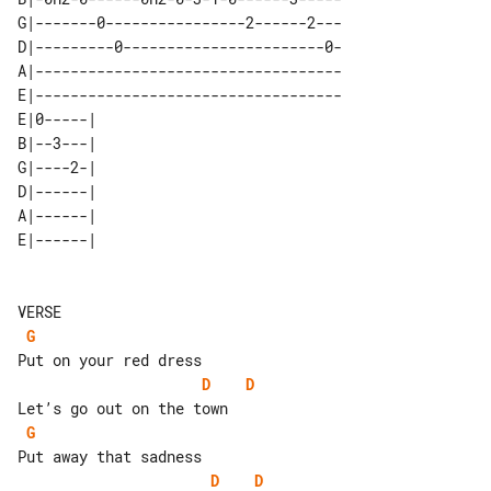
G|-------0----------------2------2---

D|---------0-----------------------0-

A|-----------------------------------

E|-----------------------------------

E|0-----| 

B|--3---| 

G|----2-| 

D|------| 

A|------| 

G
D
D
G
D
D