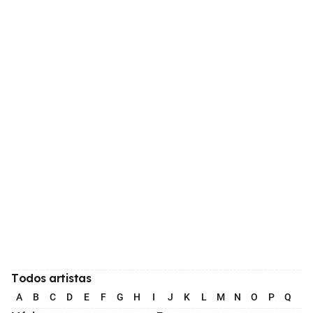
Todos artistas
A
B
C
D
E
F
G
H
I
J
K
L
M
N
O
P
Q
R