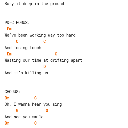
Bury it deep in the ground

Em
C
C
Em
C
D
And it’s killing us

Bm
C
G
G
Bm
C