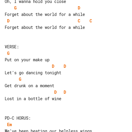
G
D
D
C
C
Forget about the world for a while

G
D
D
G
D
D
Lost in a bottle of wine

Em