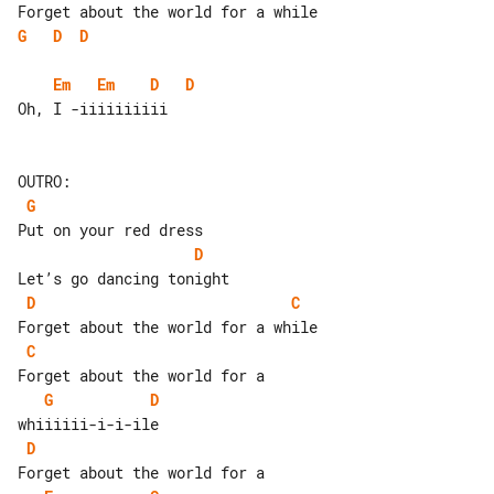
G
D
D
Em
Em
D
D
Oh, I -iiiiiiiiii

G
D
D
C
C
G
D
D