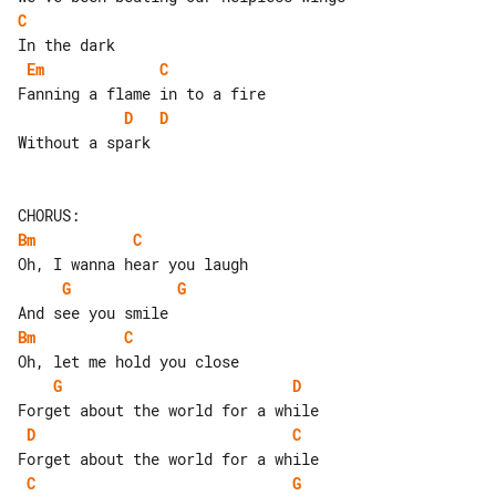
C
Em
C
D
D
Without a spark

Bm
C
G
G
Bm
C
G
D
D
C
C
G