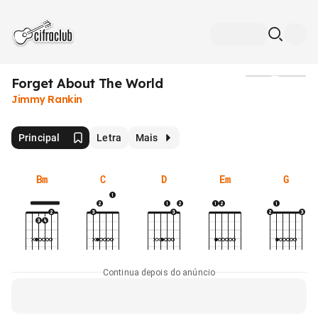
Forget About The World
Mídia
Jimmy Rankin
Principal
Letra
Mais
Bm
C
D
Em
G
Continua depois do anúncio