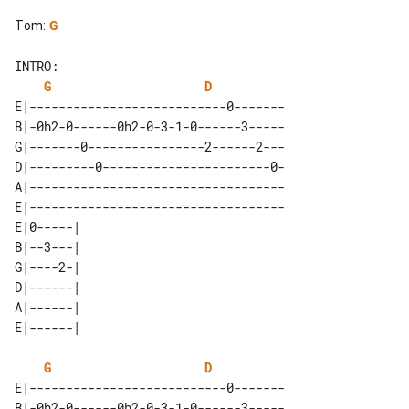
Tom
:
G
INTRO:

G
D
E|---------------------------0-------

B|-0h2-0------0h2-0-3-1-0------3-----

G|-------0----------------2------2---

D|---------0-----------------------0-

A|-----------------------------------

E|-----------------------------------

E|0-----| 

B|--3---| 

G|----2-| 

D|------| 

A|------| 

G
D
E|---------------------------0-------

B|-0h2-0------0h2-0-3-1-0------3-----
