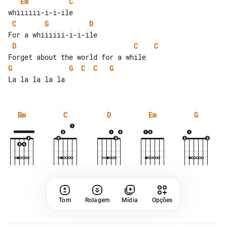
Em
C
C
G
D
D
C
C
G
G
C
C
G
Bm
C
D
Em
G
Tom
Rolagem
Mídia
Opções