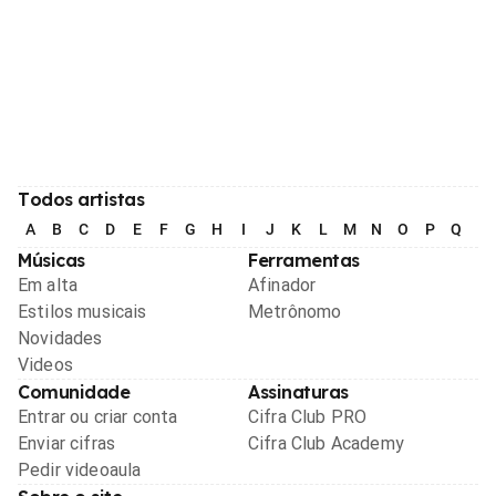
Todos artistas
A
B
C
D
E
F
G
H
I
J
K
L
M
N
O
P
Q
R
Músicas
Ferramentas
Em alta
Afinador
Estilos musicais
Metrônomo
Novidades
Videos
Comunidade
Assinaturas
Entrar ou criar conta
Cifra Club PRO
Enviar cifras
Cifra Club Academy
Pedir videoaula