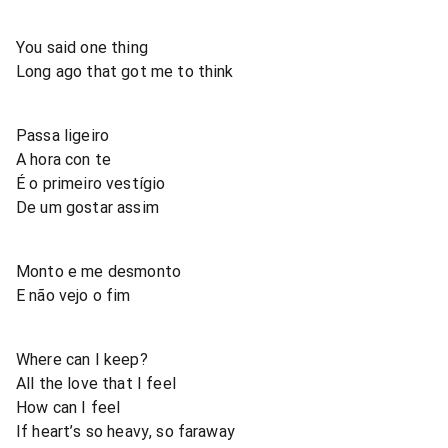
You said one thing
Long ago that got me to think
Passa ligeiro
A hora con te
É o primeiro vestígio
De um gostar assim
Monto e me desmonto
E não vejo o fim
Where can I keep?
All the love that I feel
How can I feel
If heart’s so heavy, so faraway