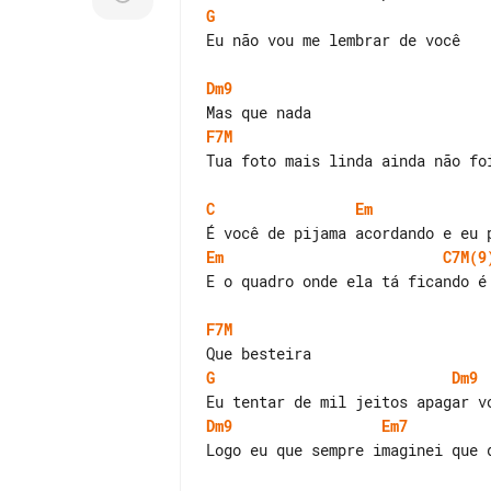
G
Eu não vou me lembrar de você

Dm9
F7M
Tua foto mais linda ainda não foi
C
Em
Em
C7M(9
E o quadro onde ela tá ficando é 
F7M
G
Dm9
Dm9
Em7
Logo eu que sempre imaginei que d