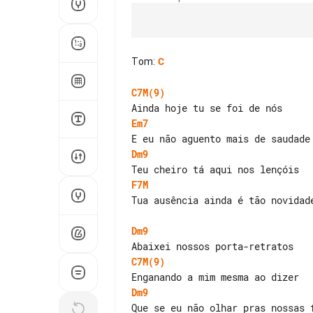
Tom
:
C
C7M(9)
Em7
Dm9
F7M
Tua ausência ainda é tão novidade
Dm9
C7M(9)
Dm9