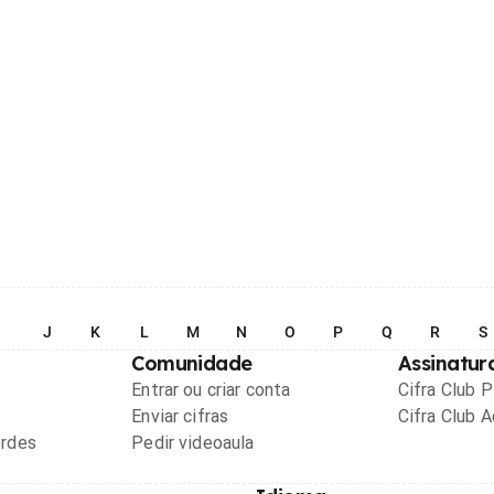
I
J
K
L
M
N
O
P
Q
R
S
Comunidade
Assinatur
Entrar ou criar conta
Cifra Club 
Enviar cifras
Cifra Club 
ordes
Pedir videoaula