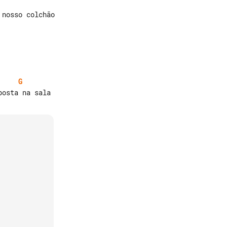
nosso colchão

G