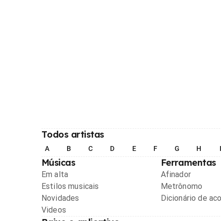
Todos artistas
A
B
C
D
E
F
G
H
Músicas
Ferramentas
Em alta
Afinador
Estilos musicais
Metrônomo
Novidades
Dicionário de ac
Videos