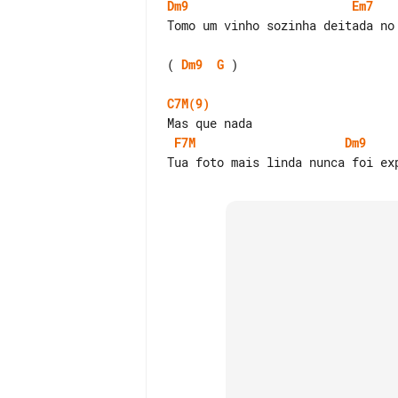
Dm9
Em7
Tomo um vinho sozinha deitada no 
( 
Dm9
G
 )

C7M(9)
F7M
Dm9