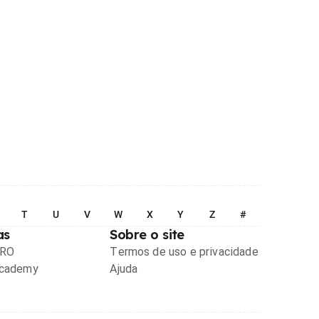
T
U
V
W
X
Y
Z
#
as
Sobre o site
PRO
Termos de uso e privacidade
Academy
Ajuda