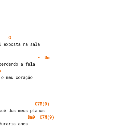
G
 exposta na sala

F
Dm
)
o meu coração

C7M(9)
Dm9
C7M(9)
uraria anos
