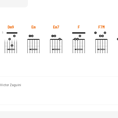
Dm9
Em
Em7
F
F7M
5
 Victor Zaguini