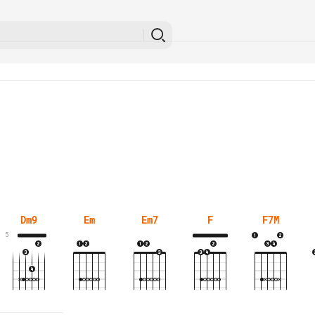
Dm9
Em
Em7
F
F7M
5