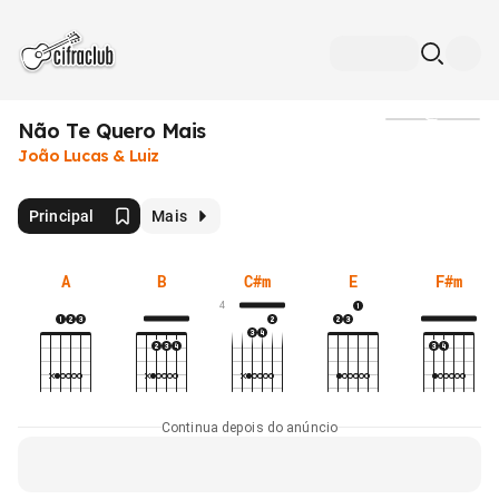
Não Te Quero Mais
Mídia
João Lucas & Luiz
Principal
Mais
A
B
C#m
E
F#m
4
Continua depois do anúncio