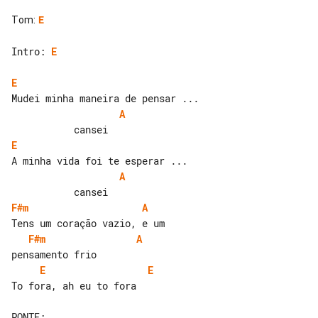
Tom
:
E
Intro: 
E
E
A
E
A
F#m
A
F#m
A
E
E
To fora, ah eu to fora
