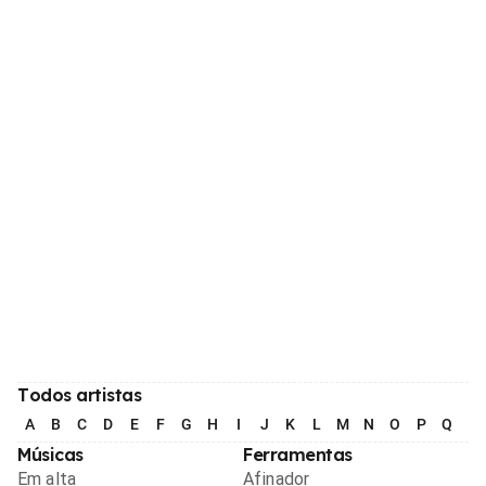
Todos artistas
A
B
C
D
E
F
G
H
I
J
K
L
M
N
O
P
Q
R
Músicas
Ferramentas
Em alta
Afinador