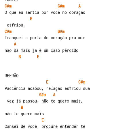
C#m
G#m
A
E
C#m
G#m
A
B
E
E
C#m
G#m
A
B
E