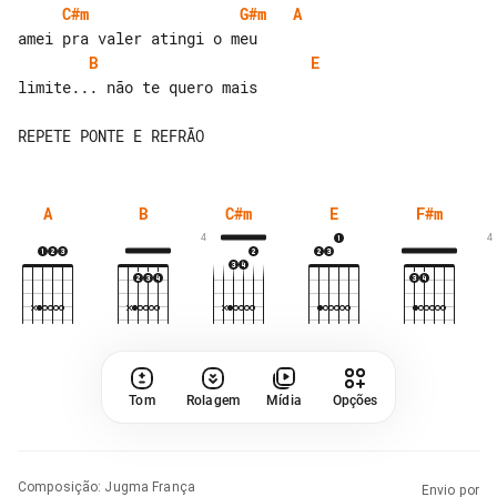
C#m
G#m
A
B
E
limite... não te quero mais

A
B
C#m
E
F#m
4
4
Tom
Rolagem
Mídia
Opções
Composição
:
Jugma França
Envio por