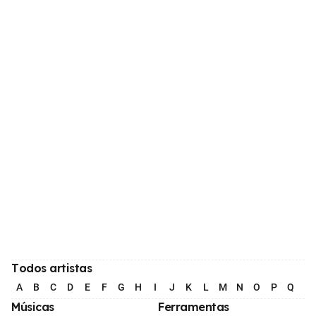
Todos artistas
A
B
C
D
E
F
G
H
I
J
K
L
M
N
O
P
Q
R
Músicas
Ferramentas