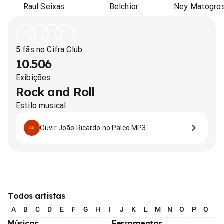
Raul Seixas
Belchior
Ney Matogro
5
fãs no Cifra Club
10.506
Exibições
Rock and Roll
Estilo musical
Ouvir João Ricardo no Palco MP3
Todos artistas
A
B
C
D
E
F
G
H
I
J
K
L
M
N
O
P
Q
R
Músicas
Ferramentas