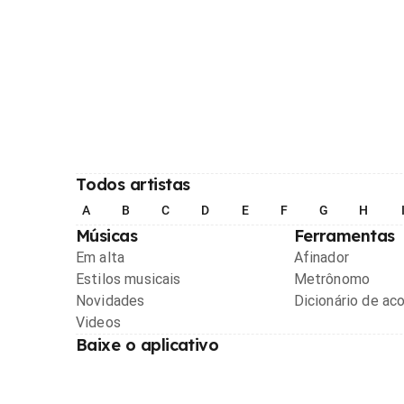
Todos artistas
A
B
C
D
E
F
G
H
Músicas
Ferramentas
Em alta
Afinador
Estilos musicais
Metrônomo
Novidades
Dicionário de ac
Videos
Baixe o aplicativo