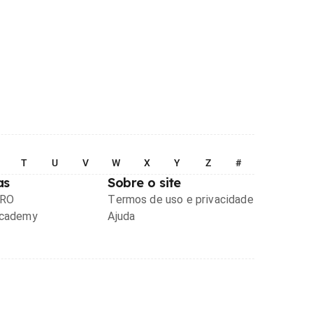
T
U
V
W
X
Y
Z
#
as
Sobre o site
PRO
Termos de uso e privacidade
Academy
Ajuda