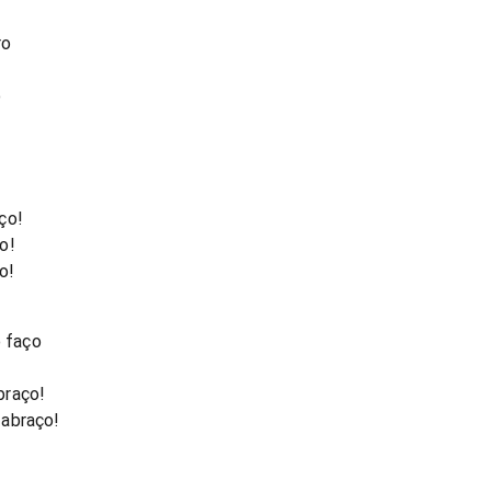
ro
o
ço!
o!
o!
 faço
braço!
 abraço!