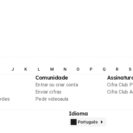
I
J
K
L
M
N
O
P
Q
R
S
Comunidade
Assinatur
Entrar ou criar conta
Cifra Club 
Enviar cifras
Cifra Club 
ordes
Pedir videoaula
Idioma
Português