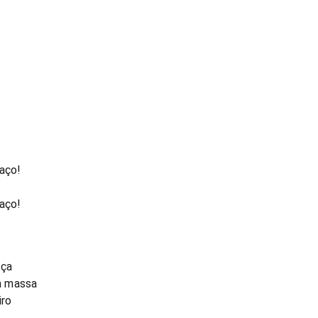
raço!
raço!
nça
a massa
iro