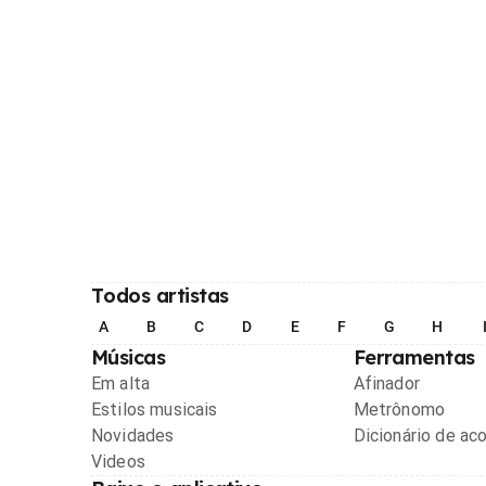
Todos artistas
A
B
C
D
E
F
G
H
Músicas
Ferramentas
Em alta
Afinador
Estilos musicais
Metrônomo
Novidades
Dicionário de ac
Videos