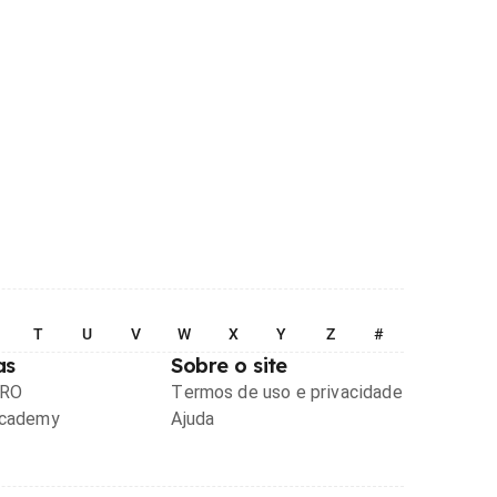
T
U
V
W
X
Y
Z
#
as
Sobre o site
PRO
Termos de uso e privacidade
Academy
Ajuda