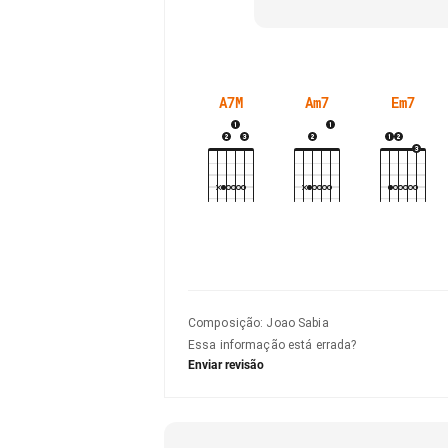
A7M
Am7
Em7
Composição
:
Joao Sabia
Essa informação está errada?
Enviar revisão