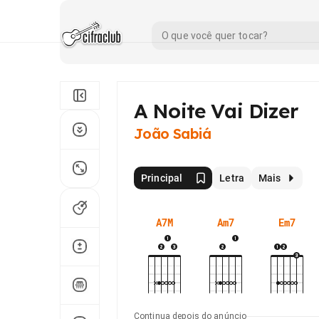
A Noite Vai Dizer
João Sabiá
Principal
Letra
Mais
A7M
Am7
Em7
Continua depois do anúncio