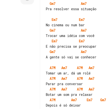
Gm7
Am7
Pra resolver essa situação

Em7
Em7
Gm7
Am7
Em7
Em7
Gm7
Am7
A gente só vai se conhecer

A7M
Am7
A7M
Am7
A7M
Am7
A7M
Am7
A7M
Am7
A7M
Am7
A7M
Am7
Em7
Gm7
Depois é só deixar
