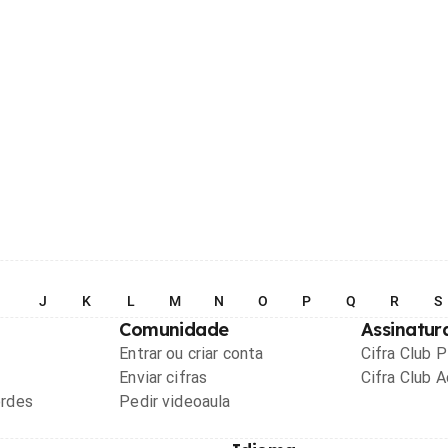
I
J
K
L
M
N
O
P
Q
R
S
Comunidade
Assinatur
Entrar ou criar conta
Cifra Club 
Enviar cifras
Cifra Club 
ordes
Pedir videoaula