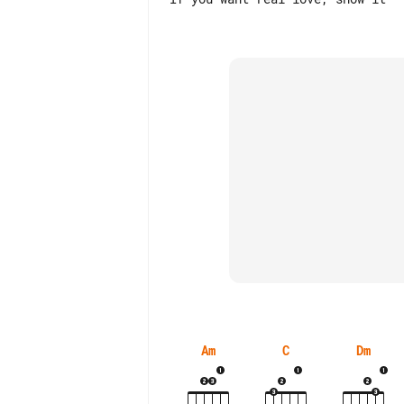
Am
C
Dm