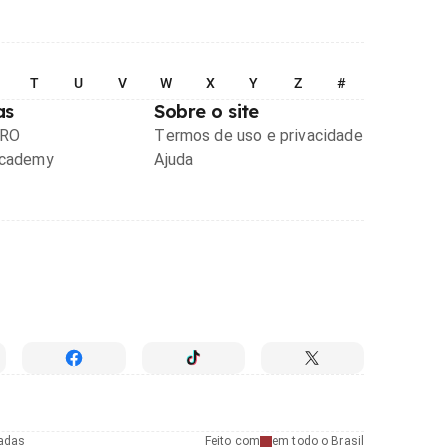
T
U
V
W
X
Y
Z
#
as
Sobre o site
PRO
Termos de uso e privacidade
Academy
Ajuda
radas
Feito com
em todo o Brasil