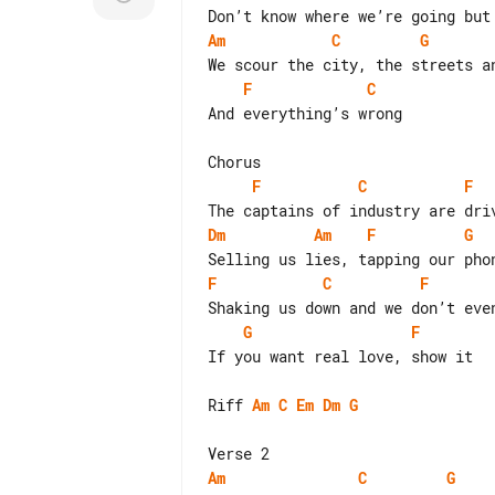
Am
C
G
F
C
And everything’s wrong

F
C
F
Dm
Am
F
G
F
C
F
G
F
If you want real love, show it

Riff 
Am
C
Em
Dm
G
Am
C
G