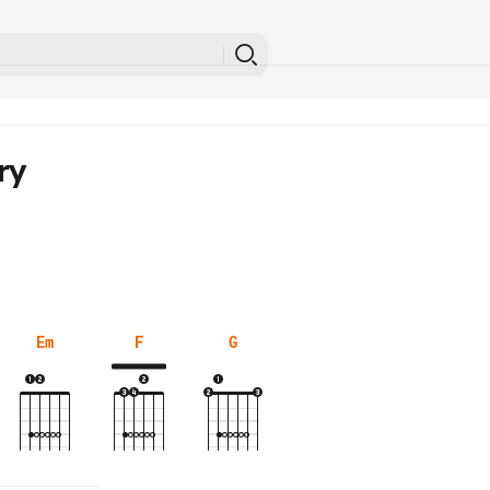
ry
Em
F
G