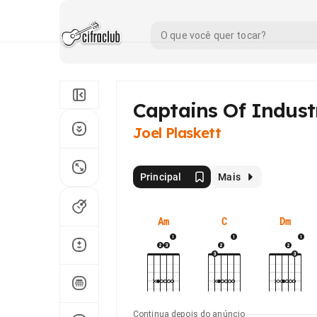
Captains Of Indust
Joel Plaskett
Principal
Mais
Am
C
Dm
Continua depois do anúncio