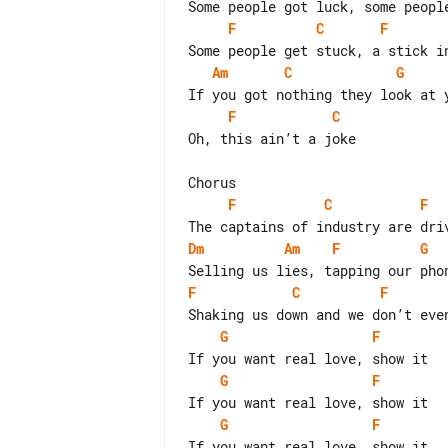
F
C
F
Am
C
G
F
C
Oh, this ain’t a joke

F
C
F
Dm
Am
F
G
F
C
F
G
F
G
F
G
F
If you want real love, show it
