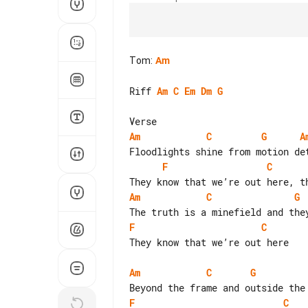
Tom
:
Am
Riff 
Am
C
Em
Dm
G
Am
C
G
A
F
C
Am
C
G
F
C
They know that we’re out here

Am
C
G
F
C