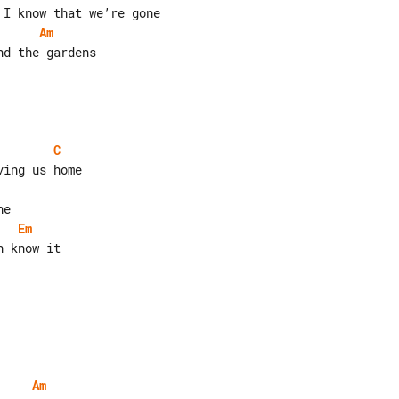
Am
C
Em
Am