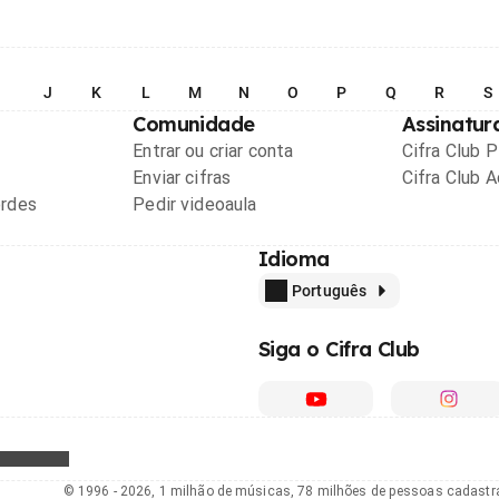
I
J
K
L
M
N
O
P
Q
R
S
Comunidade
Assinatur
Entrar ou criar conta
Cifra Club 
Enviar cifras
Cifra Club 
ordes
Pedir videoaula
Idioma
Português
Siga o Cifra Club
© 1996 - 2026, 1 milhão de músicas, 78 milhões de pessoas cadast