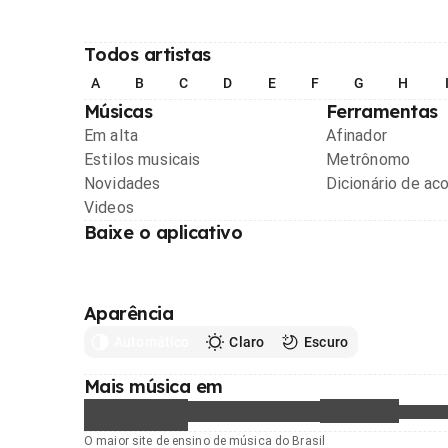
Todos artistas
A
B
C
D
E
F
G
H
Músicas
Ferramentas
Em alta
Afinador
Estilos musicais
Metrônomo
Novidades
Dicionário de ac
Videos
Baixe o aplicativo
Aparência
Automático
Claro
Escuro
Mais música em
O maior site de ensino de música do Brasil