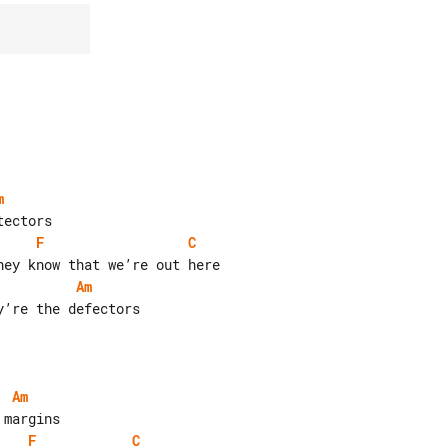
m
F
C
Am
Am
F
C