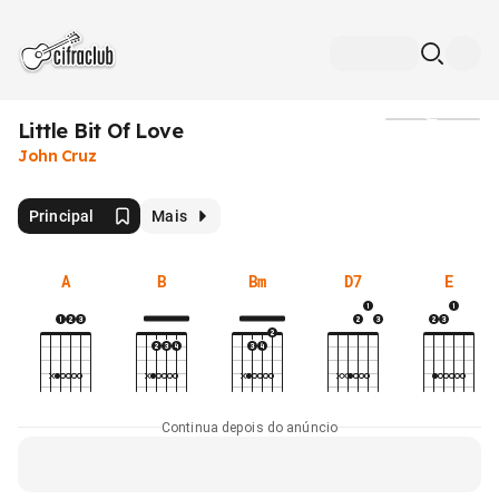
Little Bit Of Love
Mídia
John Cruz
Principal
Mais
A
B
Bm
D7
E
Continua depois do anúncio