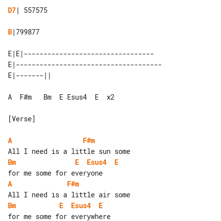
D7
| 557575

B
|799877

E|E|---------------------------------

E|-------------------------------------

A  F#m   Bm  E Esus4  E  x2

[Verse]

A
F#m
Bm
E
Esus4
E
A
F#m
Bm
E
Esus4
E