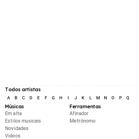
Todos artistas
A
B
C
D
E
F
G
H
I
J
K
L
M
N
O
P
Q
R
Músicas
Ferramentas
Em alta
Afinador
Estilos musicais
Metrônomo
Novidades
Videos