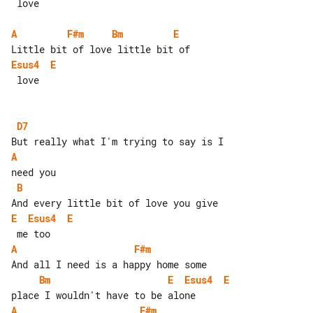
 love

A
F#m
Bm
E
Esus4
E
 love

D7
A
B
E
Esus4
E
A
F#m
Bm
E
Esus4
E
A
F#m