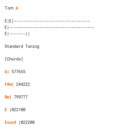
Tom
:
A
E|E|---------------------------------

E|-------------------------------------

Standard Tuning

[Chords]

A
| 577655

F#m
| 244222

Bm
| 799777

E
 |022100

Esus4
 |022200
