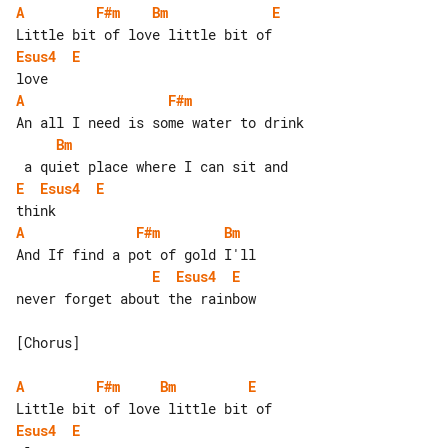
A
F#m
Bm
E
Esus4
E
A
F#m
Bm
E
Esus4
E
A
F#m
Bm
E
Esus4
E
never forget about the rainbow

[Chorus]

A
F#m
Bm
E
Esus4
E