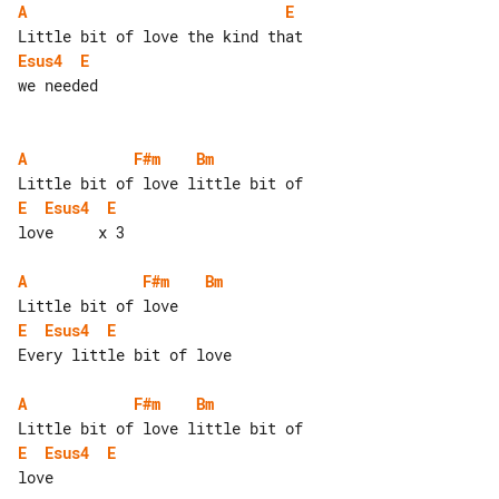
A
E
Esus4
E
we needed

A
F#m
Bm
E
Esus4
E
love     x 3

A
F#m
Bm
E
Esus4
E
Every little bit of love

A
F#m
Bm
E
Esus4
E
love
