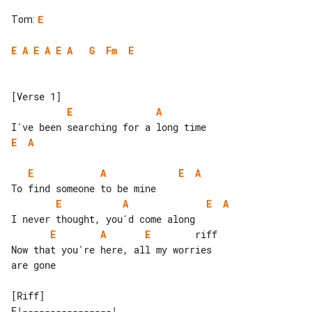
Tom
:
E
E
A
E
A
E
A
G
Fm
E
E
A
E
A
E
A
E
A
E
A
E
A
E
A
E
        riff

Now that you're here, all my worries 

are gone

[Riff]

E|----------------|       
