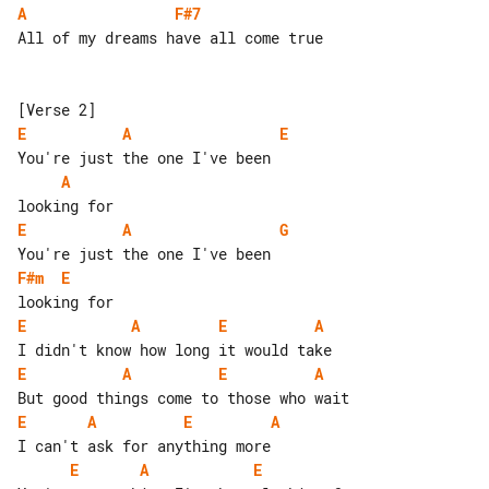
A
F#7
All of my dreams have all come true

E
A
E
A
E
A
G
F#m
E
E
A
E
A
E
A
E
A
E
A
E
A
E
A
E