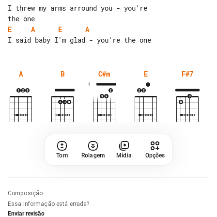
I threw my arms arround you - you're 

E
A
E
A
A
B
C#m
E
F#7
4
Tom
Rolagem
Mídia
Opções
Composição
:
Essa informação está errada?
Enviar revisão