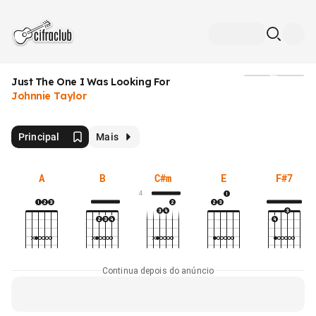
Just The One I Was Looking For
Mídia
Johnnie Taylor
Principal
Mais
A
B
C#m
E
F#7
4
Continua depois do anúncio