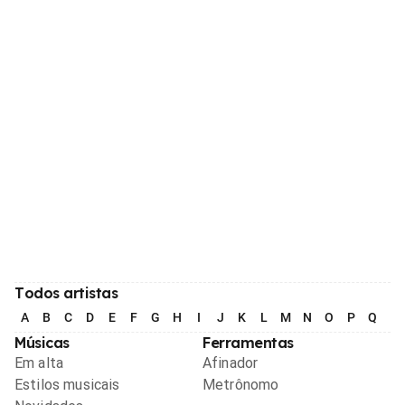
Todos artistas
A
B
C
D
E
F
G
H
I
J
K
L
M
N
O
P
Q
R
Músicas
Ferramentas
Em alta
Afinador
Estilos musicais
Metrônomo