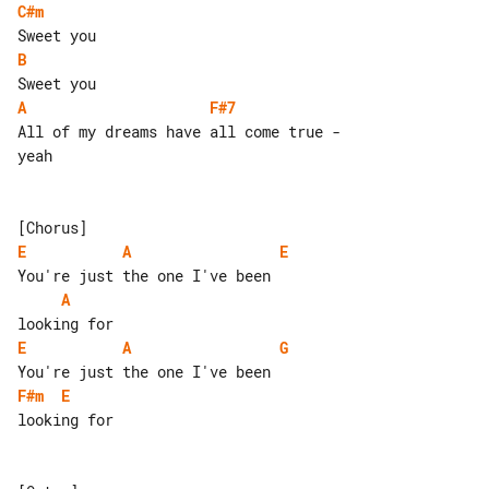
C#m
B
A
F#7
All of my dreams have all come true - 

yeah

E
A
E
A
E
A
G
F#m
E
looking for
