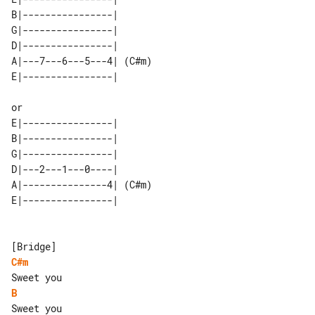
B|----------------|       

G|----------------|       

D|----------------|       

A|---7---6---5---4| (C#m) 

E|----------------|       

B|----------------|       

G|----------------|       

D|---2---1---0----|       

A|---------------4| (C#m) 

C#m
B