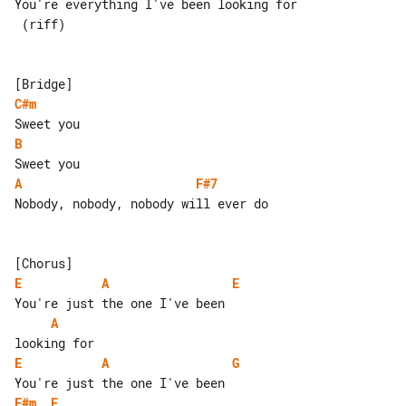
You're everything I've been looking for

 (riff)

C#m
B
A
F#7
Nobody, nobody, nobody will ever do

E
A
E
A
E
A
G
F#m
E