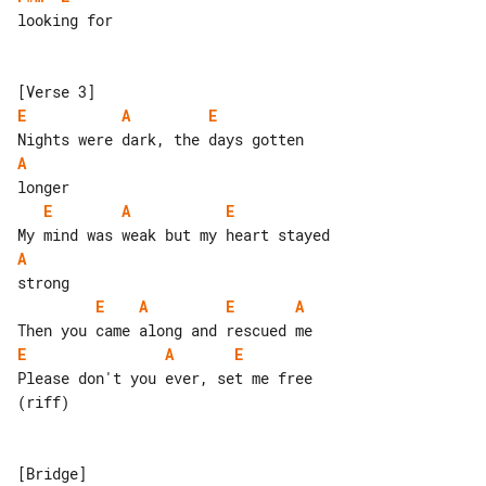
looking for

E
A
E
A
E
A
E
A
E
A
E
A
E
A
E
Please don't you ever, set me free 

(riff)
