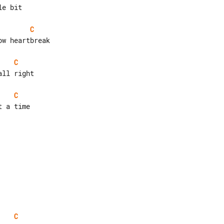
e bit

C
w heartbreak

C
ll right

C
 a time

C