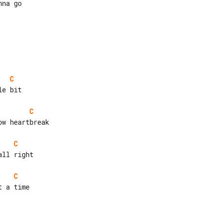
na go

C
e bit

C
w heartbreak

C
ll right

C
 a time
