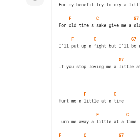
For my benefit try to cry a littl
F
C
G7
For old time's sake give me a slo
F
C
G7
I'll put up a fight but I'll be a
G7
If you stop loving me a little at
F
C
Hurt me a little at a time

F
C
Turn me away a little at a time

F
C
G7