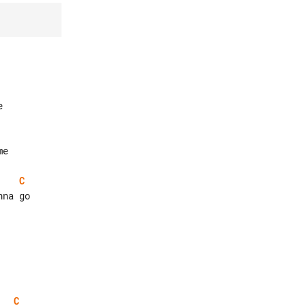


e

C
na go

C