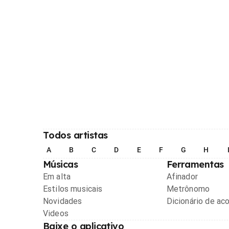
Todos artistas
A
B
C
D
E
F
G
H
Músicas
Ferramentas
Em alta
Afinador
Estilos musicais
Metrônomo
Novidades
Dicionário de ac
Videos
Baixe o aplicativo