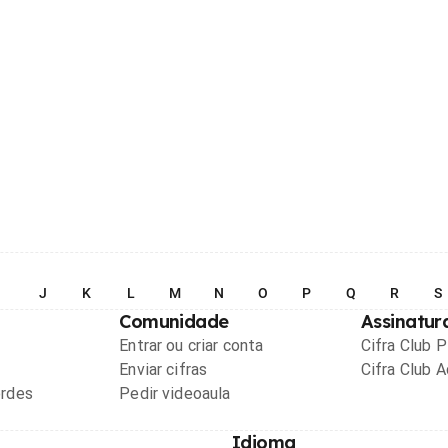
I
J
K
L
M
N
O
P
Q
R
S
Comunidade
Assinatur
Entrar ou criar conta
Cifra Club 
Enviar cifras
Cifra Club 
ordes
Pedir videoaula
Idioma