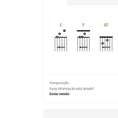
C
F
G7
Composição
:
Essa informação está errada?
Enviar revisão