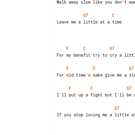
Walk away slow like you don't wan
G7
C
Leave me a little at a time

F
C
G7
For my benefit try to cry a littl
F
C
G7
For old time's sake give me a slo
F
C
G7
I'll put up a fight but I'll be a
G7
If you stop loving me a little at