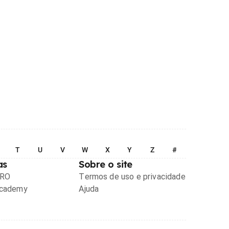
T
U
V
W
X
Y
Z
#
as
Sobre o site
PRO
Termos de uso e privacidade
Academy
Ajuda