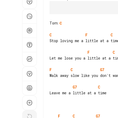
Tom
:
C
C
F
C
Stop loving me a little at a time
F
C
Let me lose you a little at a tim
F
C
G7
Walk away slow like you don't wan
G7
C
Leave me a little at a time

F
C
G7