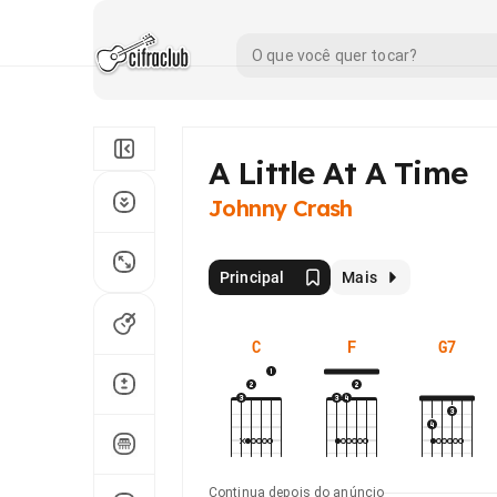
A Little At A Time
Johnny Crash
Principal
Mais
C
F
G7
Continua depois do anúncio