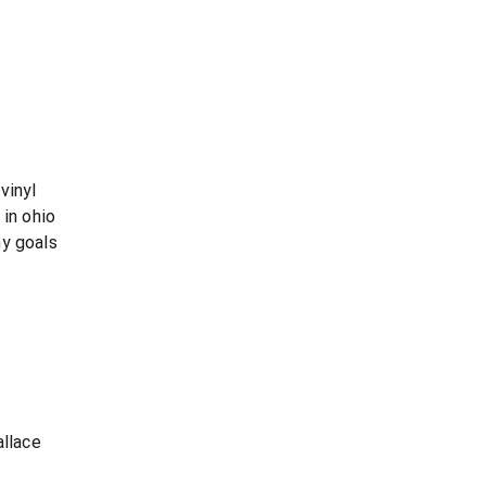
vinyl
 in ohio
my goals
allace