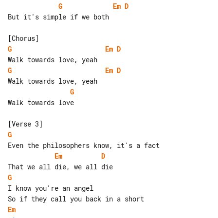
G
Em
D
But it's simple if we both

G
Em
D
G
Em
D
G
Walk towards love

G
Em
D
G
I know you're an angel

Em