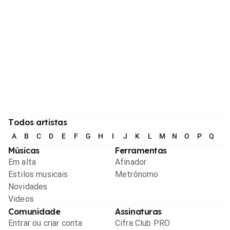
Todos artistas
A
B
C
D
E
F
G
H
I
J
K
L
M
N
O
P
Q
R
Músicas
Ferramentas
Em alta
Afinador
Estilos musicais
Metrônomo
Novidades
Videos
Comunidade
Assinaturas
Entrar ou criar conta
Cifra Club PRO