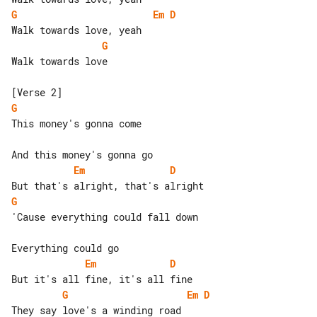
G
Em
D
G
Walk towards love

G
This money's gonna come

Em
D
G
'Cause everything could fall down

Em
D
G
Em
D