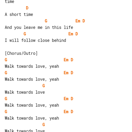
D
G
Em
D
G
Em
D
I will follow close behind

G
Em
D
G
Em
D
G
G
Em
D
G
Em
D
G