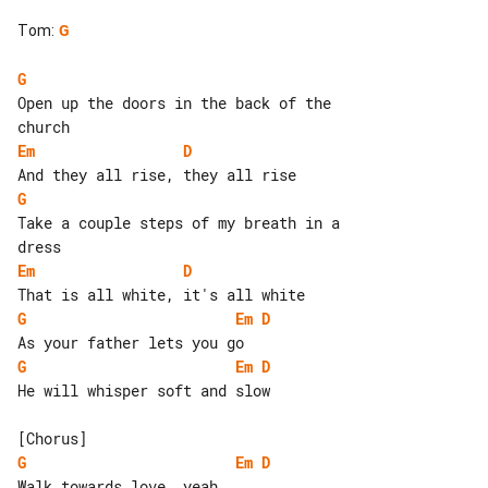
Tom
:
G
G
Open up the doors in the back of the 

Em
D
G
Take a couple steps of my breath in a 

Em
D
G
Em
D
G
Em
D
He will whisper soft and slow

G
Em
D