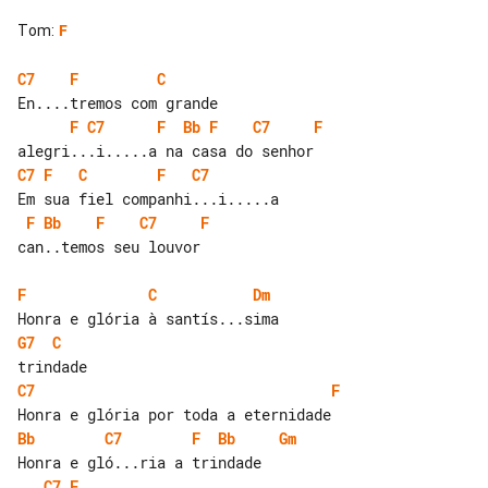
Tom
:
F
C7
F
C
F
C7
F
Bb
F
C7
F
C7
F
C
F
C7
F
Bb
F
C7
F
can..temos seu louvor

F
C
Dm
G7
C
C7
F
Bb
C7
F
Bb
Gm
C7
F