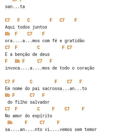
san...ta

C7
F
C
F
C7
F
Bb
F
C7
F
C7
F
C
F
C7
F
Bb
F
C7
F
invoca....a....mos de todo o coração

C7
F
C
F
C7
F
Bb
F
C7
F
C7
F
C
F
C7
F
Bb
F
C7
F