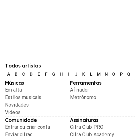
Todos artistas
A
B
C
D
E
F
G
H
I
J
K
L
M
N
O
P
Q
R
Músicas
Ferramentas
Em alta
Afinador
Estilos musicais
Metrônomo
Novidades
Videos
Comunidade
Assinaturas
Entrar ou criar conta
Cifra Club PRO
Enviar cifras
Cifra Club Academy