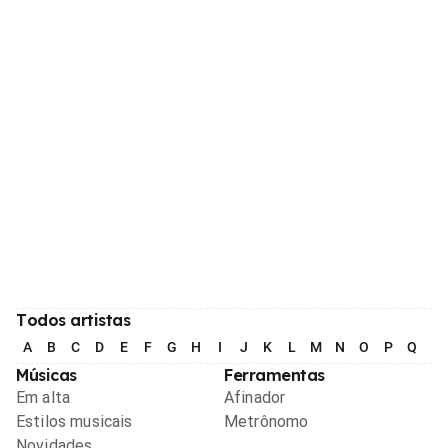
Todos artistas
A
B
C
D
E
F
G
H
I
J
K
L
M
N
O
P
Q
R
Músicas
Ferramentas
Em alta
Afinador
Estilos musicais
Metrônomo
Novidades