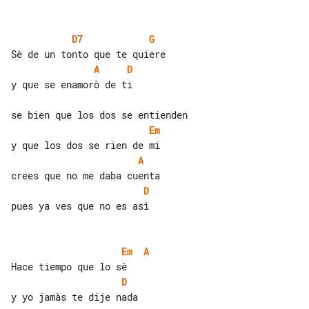
D7
G
A
D
y que se enamorò de ti

Em
A
D
pues ya ves que no es asì

Em
A
D
y yo jamàs te dije nada
