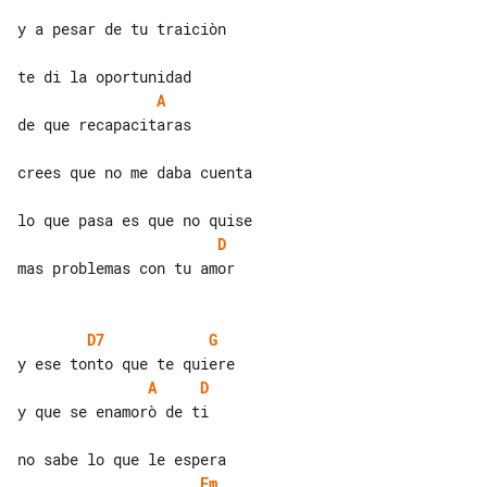
y a pesar de tu traiciòn

A
de que recapacitaras

crees que no me daba cuenta

D
mas problemas con tu amor

D7
G
A
D
y que se enamorò de ti

Em