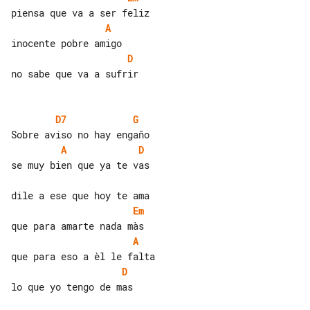
A
D
no sabe que va a sufrir

D7
G
A
D
se muy bien que ya te vas

Em
A
D
lo que yo tengo de mas
