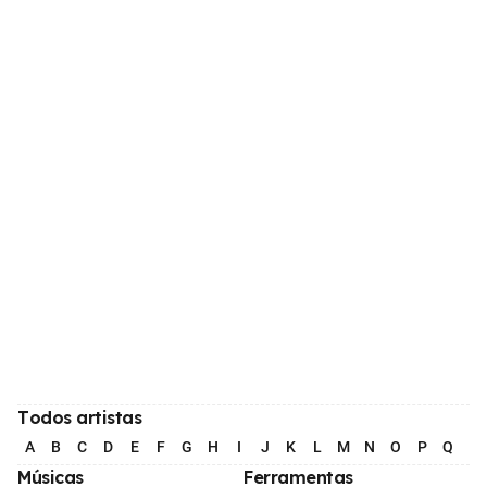
Todos artistas
A
B
C
D
E
F
G
H
I
J
K
L
M
N
O
P
Q
R
Músicas
Ferramentas