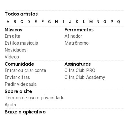
Todos artistas
A
B
C
D
E
F
G
H
I
J
K
L
M
N
O
P
Q
R
Músicas
Ferramentas
Em alta
Afinador
Estilos musicais
Metrônomo
Novidades
Videos
Comunidade
Assinaturas
Entrar ou criar conta
Cifra Club PRO
Enviar cifras
Cifra Club Academy
Pedir videoaula
Sobre o site
Termos de uso e privacidade
Ajuda
Baixe o aplicativo