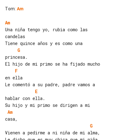
Tom
:
Am
Am
Una niña tengo yo, rubia como las 

candelas

G
princesa.

F
en ella

E
hablar con ella.

Am
G
Vienen a pedirme a ni niña de mi alma,
