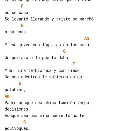
F
E
Am
G
F
Y mi niña temblorosa y con miedo

E
Am
Padre aunque sea chica también tengo 

decisiones,

G
equivoques,
