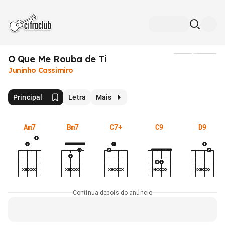
O Que Me Rouba de Ti
Mídia
Juninho Cassimiro
Principal
Letra
Mais
Am7
Bm7
C7+
C9
D9
Continua depois do anúncio