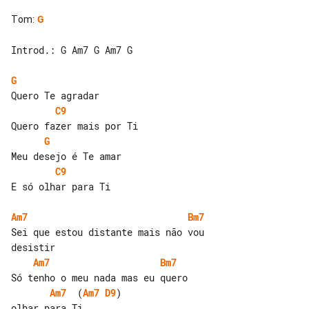
Tom
:
G
Introd.: G Am7 G Am7 G

G
C9
G
C9
E só olhar para Ti

Am7
Bm7
Sei que estou distante mais não vou 

Am7
Bm7
Am7
  (
Am7
D9
)

olhar para Ti
