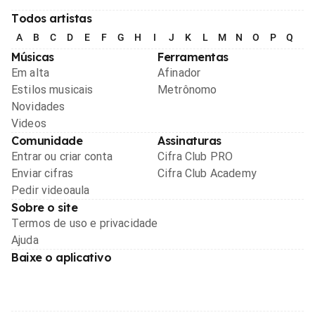
Todos artistas
A
B
C
D
E
F
G
H
I
J
K
L
M
N
O
P
Q
R
Músicas
Ferramentas
Em alta
Afinador
Estilos musicais
Metrônomo
Novidades
Videos
Comunidade
Assinaturas
Entrar ou criar conta
Cifra Club PRO
Enviar cifras
Cifra Club Academy
Pedir videoaula
Sobre o site
Termos de uso e privacidade
Ajuda
Baixe o aplicativo