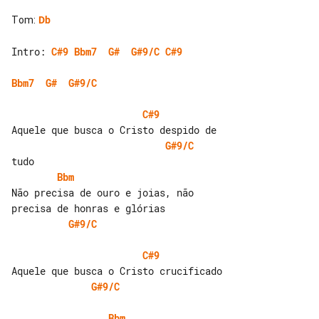
Tom
:
Db
Intro: 
C#9
Bbm7
G#
G#9/C
C#9
Bbm7
G#
G#9/C
C#9
G#9/C
Bbm
Não precisa de ouro e joias, não 

G#9/C
C#9
G#9/C
Bbm