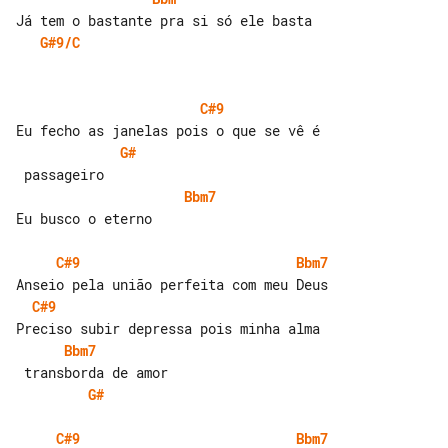
G#9/C
C#9
G#
Bbm7
Eu busco o eterno

C#9
Bbm7
C#9
Bbm7
G#
C#9
Bbm7