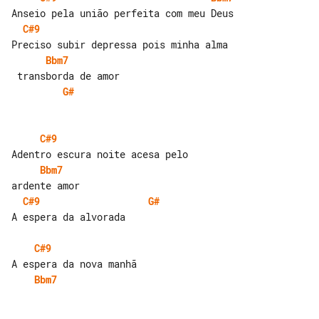
C#9
Bbm7
G#
C#9
Bbm7
C#9
G#
A espera da alvorada

C#9
Bbm7