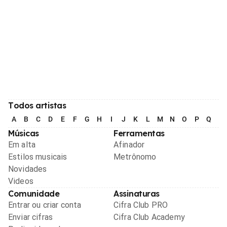
Todos artistas
A
B
C
D
E
F
G
H
I
J
K
L
M
N
O
P
Q
R
Músicas
Ferramentas
Em alta
Afinador
Estilos musicais
Metrônomo
Novidades
Videos
Comunidade
Assinaturas
Entrar ou criar conta
Cifra Club PRO
Enviar cifras
Cifra Club Academy