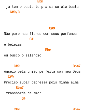
Bbm
G#9/C
C#9
G#
Bbm
eu busco o silencio

C#9
Bbm7
C#9
Bbm7
G#
C#9
Bbm7