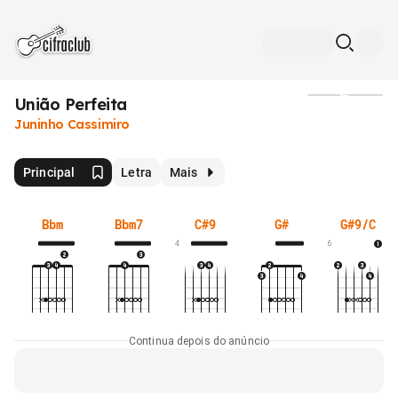
União Perfeita
Mídia
Juninho Cassimiro
Principal
Letra
Mais
Bbm
Bbm7
C#9
G#
G#9/C
4
6
Continua depois do anúncio