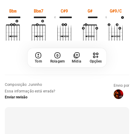
Bbm
Bbm7
C#9
G#
G#9/C
4
6
Tom
Rolagem
Mídia
Opções
Composição
:
Juninho
Envio por
Essa informação está errada?
Enviar revisão