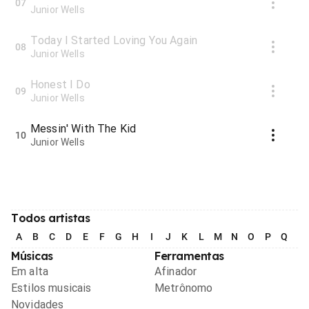
07
Junior Wells
Today I Started Loving You Again
08
Junior Wells
Honest I Do
09
Junior Wells
Messin' With The Kid
10
Junior Wells
Todos artistas
A
B
C
D
E
F
G
H
I
J
K
L
M
N
O
P
Q
R
Músicas
Ferramentas
Em alta
Afinador
Estilos musicais
Metrônomo
Novidades