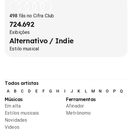
498
fãs no Cifra Club
724.692
Exibições
Alternativo / Indie
Estilo musical
Todos artistas
A
B
C
D
E
F
G
H
I
J
K
L
M
N
O
P
Q
R
Músicas
Ferramentas
Em alta
Afinador
Estilos musicais
Metrônomo
Novidades
Videos