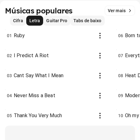
Músicas populares
Ver mais
Cifra
Letra
Guitar Pro
Tabs de baixo
Ruby
Born t
01
06
I Predict A Riot
Everyt
02
07
Cant Say What I Mean
Heat 
03
08
Never Miss a Beat
Moder
04
09
Thank You Very Much
Oh my
05
10