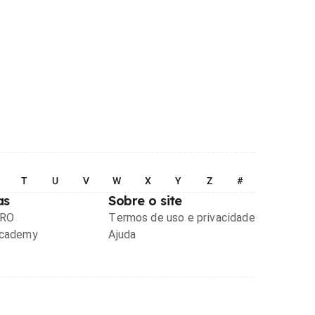
T
U
V
W
X
Y
Z
#
as
Sobre o site
PRO
Termos de uso e privacidade
Academy
Ajuda