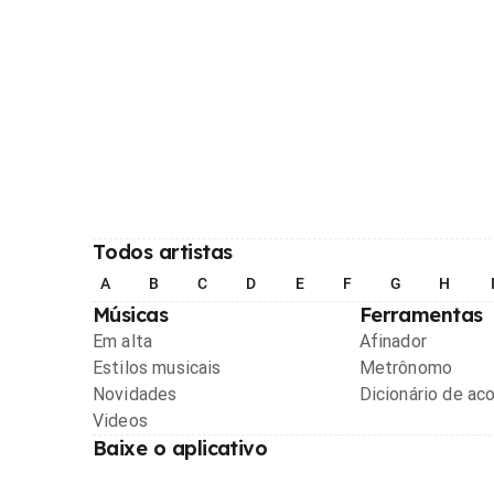
Todos artistas
A
B
C
D
E
F
G
H
Músicas
Ferramentas
Em alta
Afinador
Estilos musicais
Metrônomo
Novidades
Dicionário de ac
Videos
Baixe o aplicativo