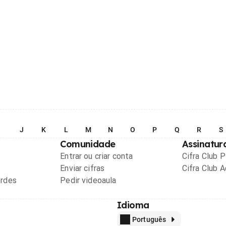
I
J
K
L
M
N
O
P
Q
R
S
Comunidade
Assinatur
Entrar ou criar conta
Cifra Club 
Enviar cifras
Cifra Club 
ordes
Pedir videoaula
Idioma
Português