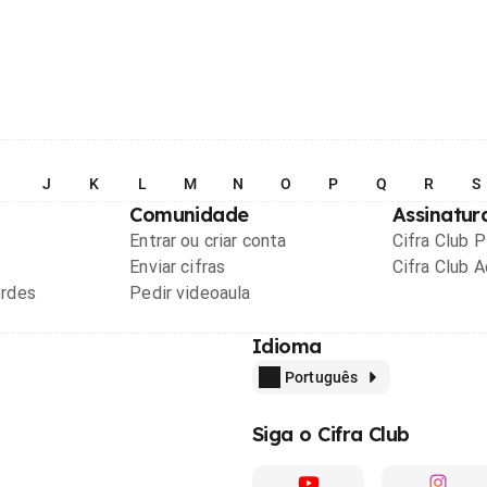
I
J
K
L
M
N
O
P
Q
R
S
Comunidade
Assinatur
Entrar ou criar conta
Cifra Club 
Enviar cifras
Cifra Club 
ordes
Pedir videoaula
Idioma
Português
Siga o Cifra Club