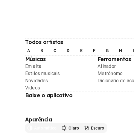
Todos artistas
A
B
C
D
E
F
G
H
Músicas
Ferramentas
Em alta
Afinador
Estilos musicais
Metrônomo
Novidades
Dicionário de ac
Videos
Baixe o aplicativo
Aparência
Automático
Claro
Escuro