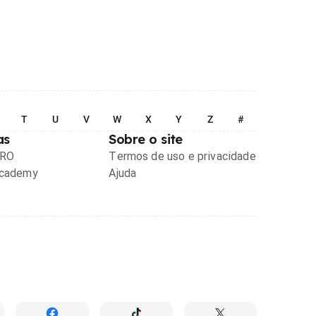
T
U
V
W
X
Y
Z
#
as
Sobre o site
PRO
Termos de uso e privacidade
Academy
Ajuda