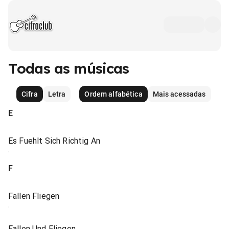
Todas as músicas
Cifra
Letra
Ordem alfabética
Mais acessadas
E
Es Fuehlt Sich Richtig An
F
Fallen Fliegen
Fallen Und Fliegen