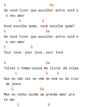
G
Em
Se você tiver que escolher entre você e

C
G
G
Em
Se você tiver que escolher entre você e

C
G
Your love, your love, your love

G
Em
C
G
C
Que eu não sei se vem de mim ou da cruz

G
Em
Mas eu tenho ainda um grande amor pra 

C
D