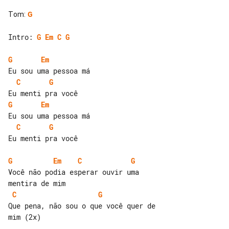
Tom
:
G
Intro: 
G
Em
C
G
G
Em
C
G
G
Em
C
G
Eu menti pra você

G
Em
C
G
Você não podia esperar ouvir uma 

C
G
Que pena, não sou o que você quer de 

mim (2x)
