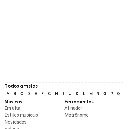
Todos artistas
A
B
C
D
E
F
G
H
I
J
K
L
M
N
O
P
Q
R
Músicas
Ferramentas
Em alta
Afinador
Estilos musicais
Metrônomo
Novidades
Videos