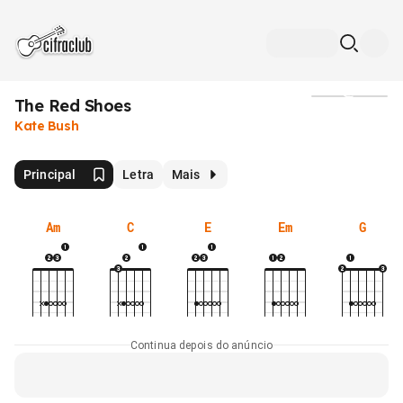
The Red Shoes
Mídia
Kate Bush
Principal
Letra
Mais
Am
C
E
Em
G
Continua depois do anúncio