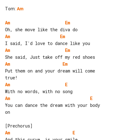
Tom
:
Am
Am
Em
Am
Em
Am
Em
Am
Em
Put them on and your dream will come 

Am
E
Am
E
You can dance the dream with your body 

on

Am
E