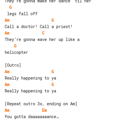
G
Am
G
Am
C
G
helicopter

Am
G
Am
G
Really happening to ya

Am
Em