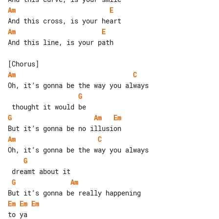
Am
E
Am
E
And this line, is your path

Am
C
G
G
Am
Em
Am
C
G
G
Am
Em
Em
Em
to ya
