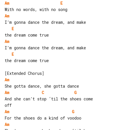
Am
E
Am
E
Am
E
the dream come true

Am
Am
C
G
And she can’t stop ‘til the shoes come 

Am
G
Am