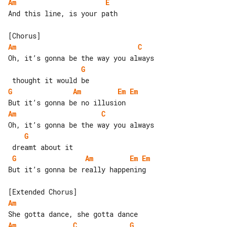
Am
E
And this line, is your path

Am
C
G
G
Am
Em
Em
Am
C
G
G
Am
Em
Em
But it’s gonna be really happening

Am
Am
C
G