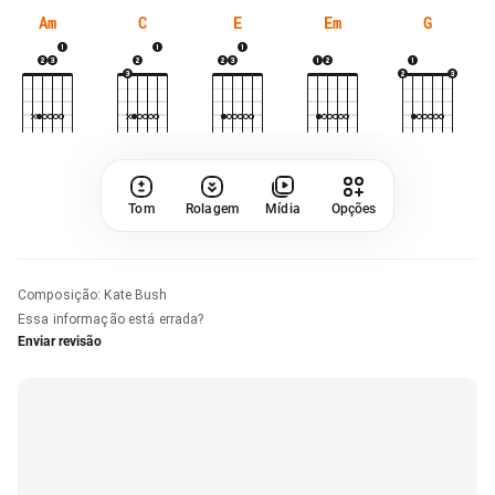
Am
C
E
Em
G
Tom
Rolagem
Mídia
Opções
Composição
:
Kate Bush
Essa informação está errada?
Enviar revisão