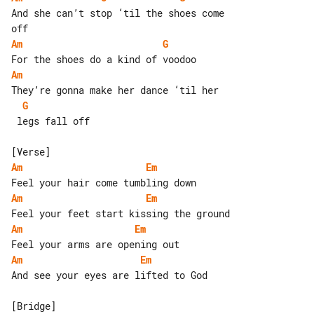
And she can’t stop ‘til the shoes come 

Am
G
Am
G
 legs fall off

Am
Em
Am
Em
Am
Em
Am
Em
And see your eyes are lifted to God
