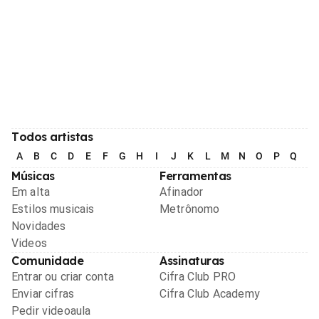
Todos artistas
A
B
C
D
E
F
G
H
I
J
K
L
M
N
O
P
Q
R
Músicas
Ferramentas
Em alta
Afinador
Estilos musicais
Metrônomo
Novidades
Videos
Comunidade
Assinaturas
Entrar ou criar conta
Cifra Club PRO
Enviar cifras
Cifra Club Academy
Pedir videoaula