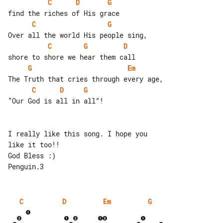
C
D
G
C
G
C
G
D
G
Em
C
D
G
“Our God is all in all”!

I really like this song. I hope you 

like it too!!

God Bless :)

C
D
Em
G