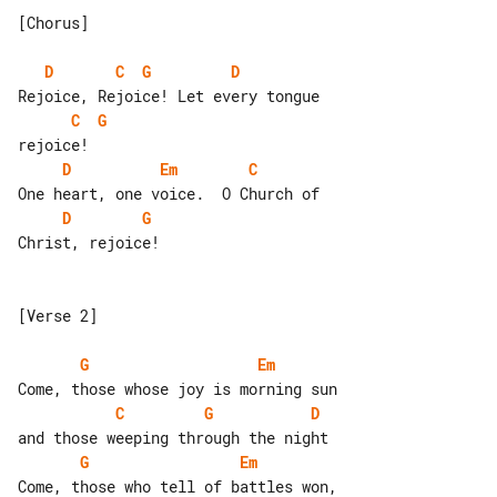
[Chorus]

D
C
G
D
C
G
D
Em
C
D
G
Christ, rejoice!

[Verse 2]

G
Em
C
G
D
G
Em