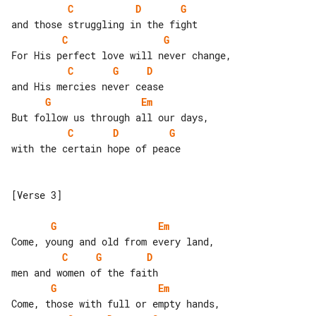
C
D
G
C
G
C
G
D
G
Em
C
D
G
with the certain hope of peace

[Verse 3]

G
Em
C
G
D
G
Em