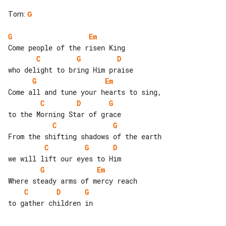
Tom
:
G
G
Em
C
G
D
G
Em
C
D
G
C
G
C
G
D
G
Em
C
D
G
to gather children in
