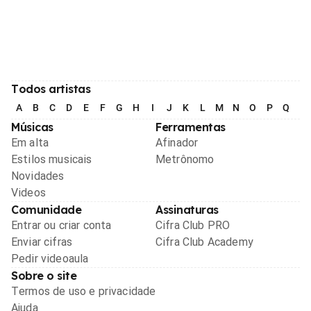
Todos artistas
A
B
C
D
E
F
G
H
I
J
K
L
M
N
O
P
Q
R
Músicas
Ferramentas
Em alta
Afinador
Estilos musicais
Metrônomo
Novidades
Videos
Comunidade
Assinaturas
Entrar ou criar conta
Cifra Club PRO
Enviar cifras
Cifra Club Academy
Pedir videoaula
Sobre o site
Termos de uso e privacidade
Ajuda