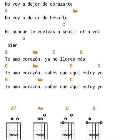
G
Am
C
G
G
Am
C
G
G
Am
C
G
G
Am
C
A7
Am
C
G