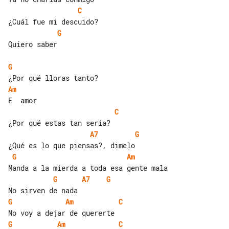
C
G
Quiero saber

G
Am
C
A7
G
G
Am
G
A7
G
G
Am
C
G
Am
C