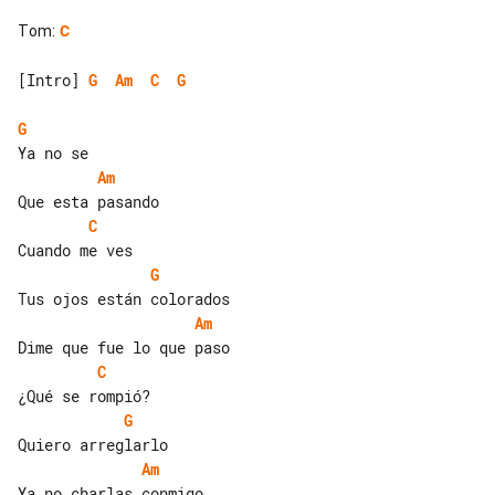
Tom
:
C
[Intro] 
G
Am
C
G
G
Am
C
G
Am
C
G
Am