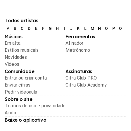
Todos artistas
A
B
C
D
E
F
G
H
I
J
K
L
M
N
O
P
Q
R
Músicas
Ferramentas
Em alta
Afinador
Estilos musicais
Metrônomo
Novidades
Videos
Comunidade
Assinaturas
Entrar ou criar conta
Cifra Club PRO
Enviar cifras
Cifra Club Academy
Pedir videoaula
Sobre o site
Termos de uso e privacidade
Ajuda
Baixe o aplicativo