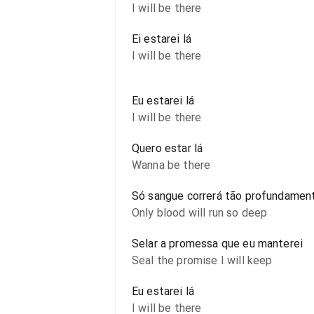
I will be there
Ei estarei lá
I will be there
Eu estarei lá
I will be there
Quero estar lá
Wanna be there
Só sangue correrá tão profundamen
Only blood will run so deep
Selar a promessa que eu manterei
Seal the promise I will keep
Eu estarei lá
I will be there