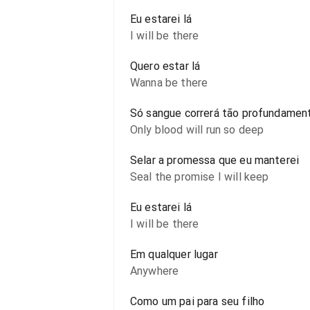
Eu estarei lá
I will be there
Quero estar lá
Wanna be there
Só sangue correrá tão profundamen
Only blood will run so deep
Selar a promessa que eu manterei
Seal the promise I will keep
Eu estarei lá
I will be there
Em qualquer lugar
Anywhere
Como um pai para seu filho