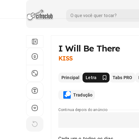
I Will Be There
KISS
Principal
Letra
Tabs PRO
Tradução
Continua depois do anúncio
Cada um e todos os dias