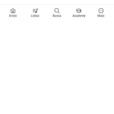
Início
Listas
Busca
Academy
Mais
Todos artistas
A
B
C
D
E
F
G
H
I
J
K
L
M
N
O
P
Q
R
Músicas
Ferramentas
Em alta
Afinador
Estilos musicais
Metrônomo
Novidades
Videos
Comunidade
Assinaturas
Entrar ou criar conta
Cifra Club PRO
Enviar cifras
Cifra Club Academy
Pedir videoaula