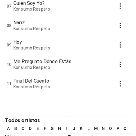
Quien Soy Yo?
07
Konsumo Respeto
Nariz
08
Konsumo Respeto
Hoy
09
Konsumo Respeto
Me Pregunto Donde Estás
10
Konsumo Respeto
Final Del Cuento
11
Konsumo Respeto
Todos artistas
A
B
C
D
E
F
G
H
I
J
K
L
M
N
O
P
Q
R