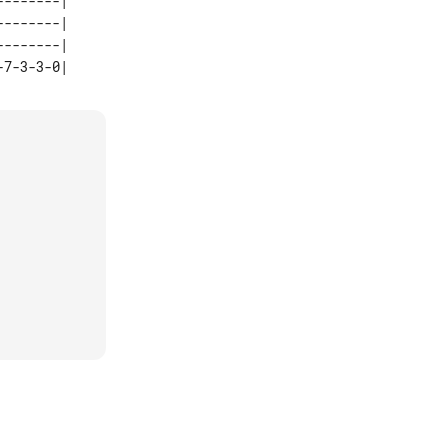
-------|

-------|

-------|
