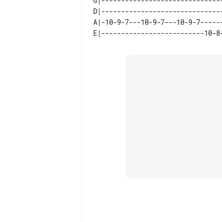
G|-------------------------------
D|-------------------------------
A|-10-9-7---10-9-7---10-9-7------