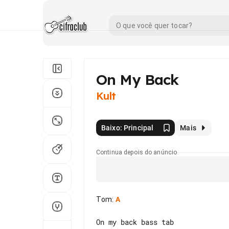
On My Back
Kult
Baixo: Principal
Mais
Continua depois do anúncio
Tom
:
A
On my back bass tab
