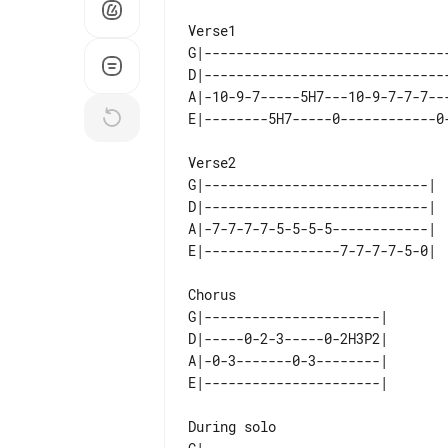
Verse1

G|-------------------------------
D|-------------------------------
A|-10-9-7-----5H7---10-9-7-7-7---
E|--------5H7-----0------------0-
G|----------------------------|

D|----------------------------|

A|-7-7-7-7-5-5-5-5------------|

E|-----------------7-7-7-7-5-0|  
Chorus

G|----------------------|

D|-----0-2-3-----0-2H3P2|

A|-0-3-------0-3--------|

E|----------------------|

During solo
