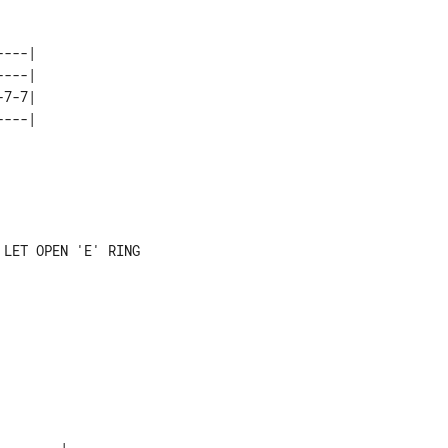
---|

---|

7-7|

---|

LET OPEN 'E' RING
