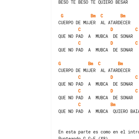
BESO TE BESO TE QUIERO BESAR

G
Bm
C
Bm
C
D
C
C
D
C
QUE NO PAD  A  MUBCA  DE SONAR

G
Bm
C
Bm
C
D
C
C
D
C
C
Bm
QUE NO PAD  A  MUBCA  QUIERO BAIA
En esta parte es como en el intro
Punteando G,G-E (X8)
