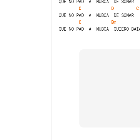
C
D
C
C
Bm
QUE NO PAD  A  MUBCA  QUIERO BAIA