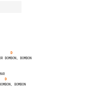
D
R BOMBON, BOMBON

D
OMBON, BOMBON
