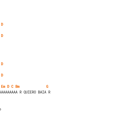
D
D
D
D
Em
D
C
Bm
G
AAAAAAAA R QUIERO BAIA R


