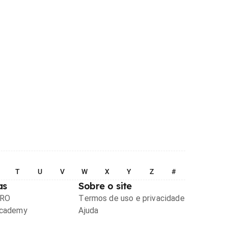
T
U
V
W
X
Y
Z
#
as
Sobre o site
PRO
Termos de uso e privacidade
Academy
Ajuda