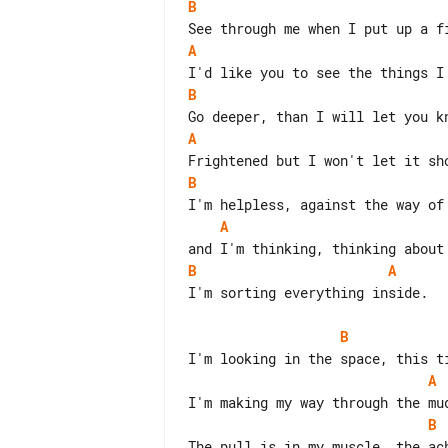
B
A
B
A
B
A
B
A
I'm sorting everything inside.

B
A
B