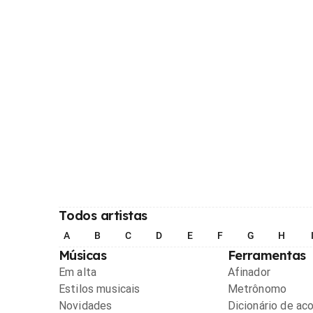
Todos artistas
A
B
C
D
E
F
G
H
Músicas
Ferramentas
Em alta
Afinador
Estilos musicais
Metrônomo
Novidades
Dicionário de ac