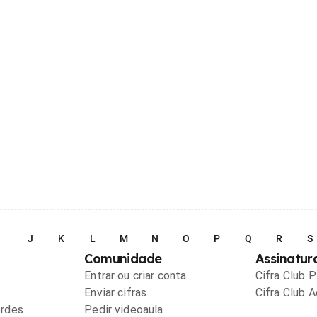
I
J
K
L
M
N
O
P
Q
R
S
Comunidade
Assinatur
Entrar ou criar conta
Cifra Club 
Enviar cifras
Cifra Club 
ordes
Pedir videoaula