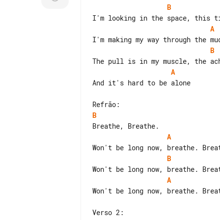
B
A
B
A
And it's hard to be alone

B
A
B
A
Won't be long now, breathe. Breat