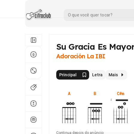
Su Gracia Es Mayo
Adoración La IBI
Principal
Letra
Mais
A
B
C#m
4
Continua depois do anúncio