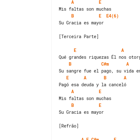
A
E
B
E
E4(6)
Su Gracia es mayor

[Terceira Parte]

E
A
B
C#m
A
E
A
B
A
A
E
B
E
Su Gracia es mayor

[Refrão]

A
E
C#m
E