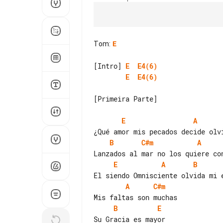
Tom
:
E
[Intro] 
E
E4(6)
E
E4(6)
[Primeira Parte]

E
A
B
C#m
A
E
A
B
A
C#m
B
E
Su Gracia es mayor
