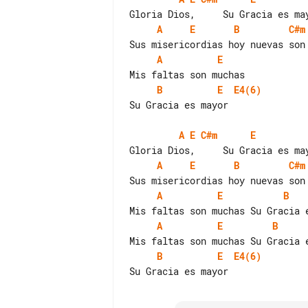
A
E
B
C#m
A
E
B
E
E4(6)
Su Gracia es mayor

A
E
C#m
E
A
E
B
C#m
A
E
B
A
E
B
B
E
E4(6)