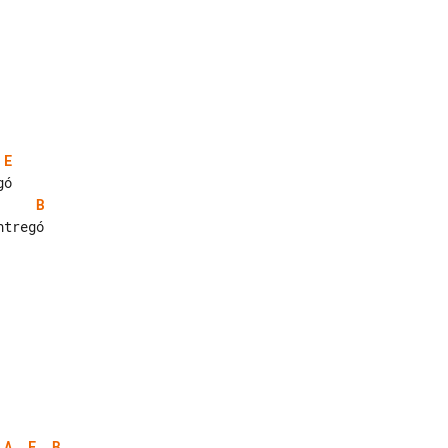
E
B
A
E
B