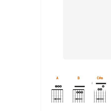
A
B
C#m
4