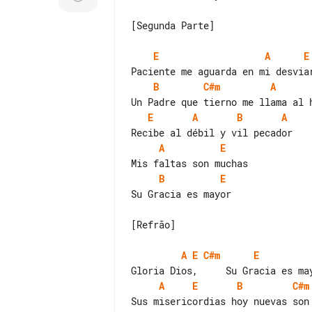
[Segunda Parte]

E
A
E
B
C#m
A
E
A
B
A
A
E
B
E
Su Gracia es mayor

[Refrão]

A
E
C#m
E
A
E
B
C#m