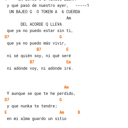
 y qué pasó de nuestro ayer,   -----1  

  UN BAJEO G  O TOKEN A  6 CUERDA

                           Am          

       DEL ACORDE Q LLEVA

D7
G
B7
E
B7
Em
 ni adónde voy, ni adónde iré.

Am
D7
G
E
Am
B
 en mi alma guardo un sitio
