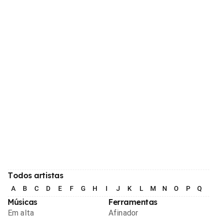
Todos artistas
A
B
C
D
E
F
G
H
I
J
K
L
M
N
O
P
Q
R
Músicas
Ferramentas
Em alta
Afinador