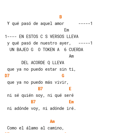
B
                         Em         

1---- EN ESTOS C S VERSOS LLEVA

 y qué pasó de nuestro ayer,   -----1  

  UN BAJEO G  O TOKEN A  6 CUERDA

                           Am          

       DEL ACORDE Q LLEVA

D7
G
B7
E
B7
Em
 ni adónde voy, ni adónde iré.

Am