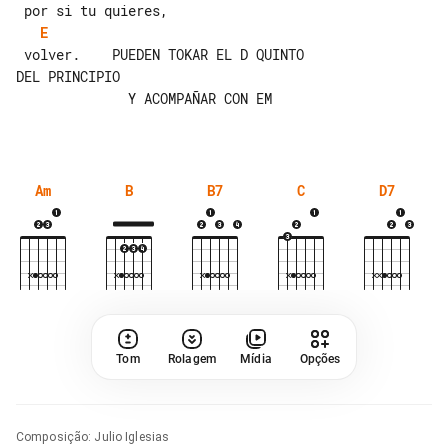
E
 volver.    PUEDEN TOKAR EL D QUINTO 

DEL PRINCIPIO

              Y ACOMPAÑAR CON EM

Am
B
B7
C
D7
Tom
Rolagem
Mídia
Opções
Composição
:
Julio Iglesias