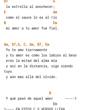
D7
G
E
Am
B
Em
 mi amor a tu amor fue fiel.

Am
, 
D7
,
G
, 
C
, 
Am
, 
B7
, 
Em
 Yo te amo tiernamente

 y tu amor es como los labios al beso

 eres la mitad del alma mía

 y así en la distancia, sigo siendo 

tuyo

 y aún mas allá del olvido.

B
 Y qué pasó de aquel amor      -----1

                         Em         

1---- EN ESTOS C S VERSOS LLEVA
