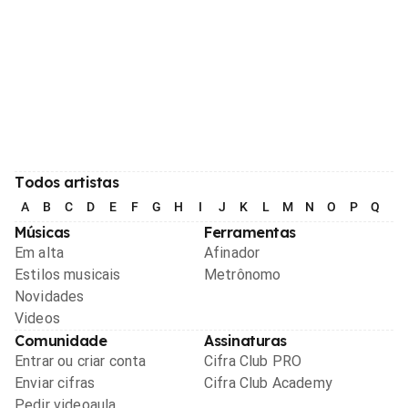
Todos artistas
A
B
C
D
E
F
G
H
I
J
K
L
M
N
O
P
Q
R
Músicas
Ferramentas
Em alta
Afinador
Estilos musicais
Metrônomo
Novidades
Videos
Comunidade
Assinaturas
Entrar ou criar conta
Cifra Club PRO
Enviar cifras
Cifra Club Academy
Pedir videoaula