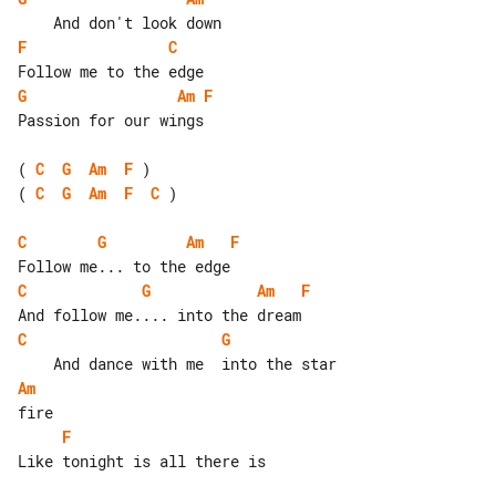
F
C
G
Am
F
Passion for our wings

( 
C
G
Am
F
( 
C
G
Am
F
C
 )

C
G
Am
F
C
G
Am
F
C
G
Am
F
Like tonight is all there is
