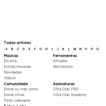
Todos artistas
A
B
C
D
E
F
G
H
I
J
K
L
M
N
O
P
Q
R
Músicas
Ferramentas
Em alta
Afinador
Estilos musicais
Metrônomo
Novidades
Videos
Comunidade
Assinaturas
Entrar ou criar conta
Cifra Club PRO
Enviar cifras
Cifra Club Academy
Pedir videoaula