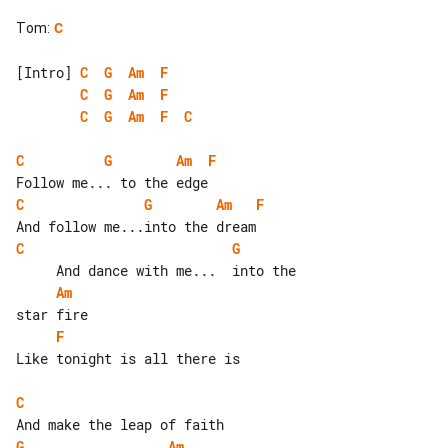
Tom
:
C
[Intro] 
C
G
Am
F
C
G
Am
F
C
G
Am
F
C
C
G
Am
F
C
G
Am
F
C
G
Am
F
Like tonight is all there is

C
G
Am