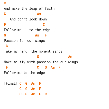
C
G
Am
F
C
G
Am
F
C
G
Am
F
C
G
Am
F
Follow me to the edge

[Final] 
C
G
Am
F
C
G
Am
F
C
G
Am
F
C