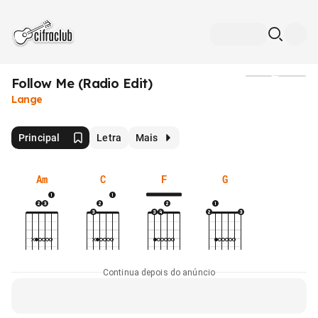
Follow Me (Radio Edit)
Mídia
Lange
Principal
Letra
Mais
Am
C
F
G
Continua depois do anúncio