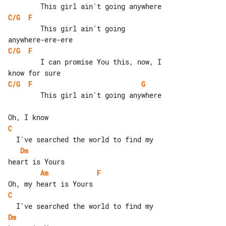
C/G
F
        This girl ain't going 

C/G
F
        I can promise You this, now, I 

C/G
F
G
        This girl ain't going anywhere

C
Dm
Am
F
C
Dm