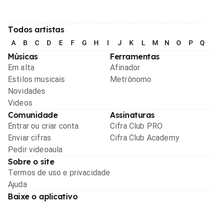
Todos artistas
A
B
C
D
E
F
G
H
I
J
K
L
M
N
O
P
Q
R
Músicas
Ferramentas
Em alta
Afinador
Estilos musicais
Metrônomo
Novidades
Videos
Comunidade
Assinaturas
Entrar ou criar conta
Cifra Club PRO
Enviar cifras
Cifra Club Academy
Pedir videoaula
Sobre o site
Termos de uso e privacidade
Ajuda
Baixe o aplicativo