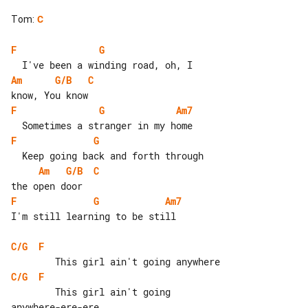
Tom
:
C
F
G
Am
G/B
C
F
G
Am7
F
G
Am
G/B
C
F
G
Am7
I'm still learning to be still

C/G
F
C/G
F
        This girl ain't going 
