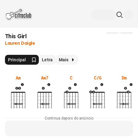
This Girl
Mídia
Lauren Daigle
Principal
Letra
Mais
Am
Am7
C
C/G
Dm
Continua depois do anúncio