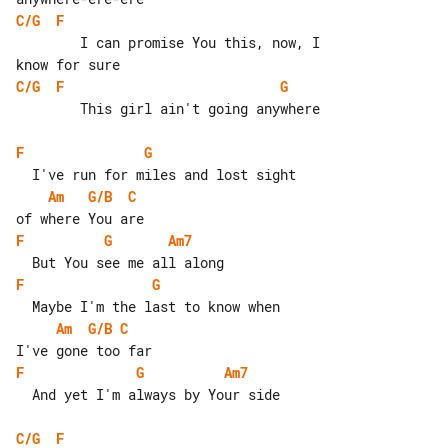
C/G
F
        I can promise You this, now, I 

C/G
F
G
        This girl ain't going anywhere

F
G
Am
G/B
C
F
G
Am7
F
G
Am
G/B
C
F
G
Am7
  And yet I'm always by Your side

C/G
F