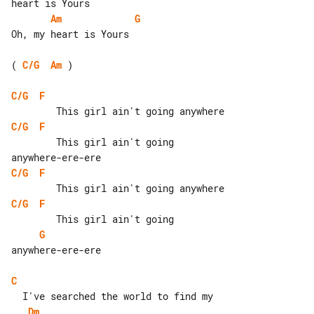
Am
G
Oh, my heart is Yours

( 
C/G
Am
 )

C/G
F
C/G
F
        This girl ain't going 

C/G
F
C/G
F
G
anywhere-ere-ere

C
Dm