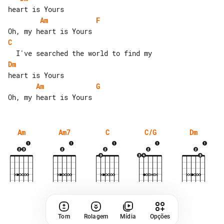
Am
F
C
Dm
Am
G
Am
Am7
C
C/G
Dm
Tom
Rolagem
Mídia
Opções