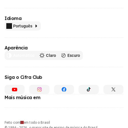
Idioma
Português
Aparência
Automático
Claro
Escuro
Siga o Cifra Club
Mais música em
Feito com
em todo o Brasil
© 1996 - 2026, o maior site de ensino de música do Brasil