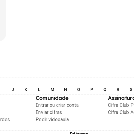
I
J
K
L
M
N
O
P
Q
R
S
Comunidade
Assinatur
Entrar ou criar conta
Cifra Club 
Enviar cifras
Cifra Club 
ordes
Pedir videoaula