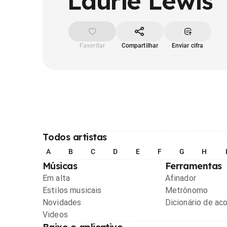
Laurie Lewis
Favoritar
Compartilhar
Enviar cifra
Todos artistas
A
B
C
D
E
F
G
H
Músicas
Ferramentas
Em alta
Afinador
Estilos musicais
Metrônomo
Novidades
Dicionário de ac
Videos