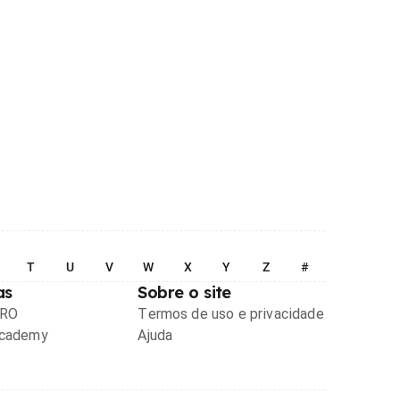
T
U
V
W
X
Y
Z
#
as
Sobre o site
PRO
Termos de uso e privacidade
Academy
Ajuda