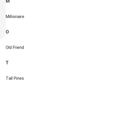
M
Millionaire
O
Old Friend
T
Tall Pines