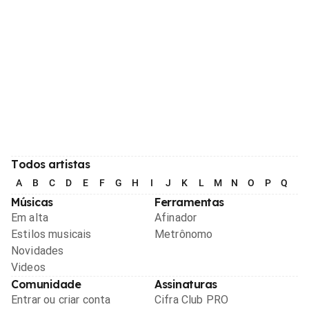
Todos artistas
A
B
C
D
E
F
G
H
I
J
K
L
M
N
O
P
Q
R
Músicas
Ferramentas
Em alta
Afinador
Estilos musicais
Metrônomo
Novidades
Videos
Comunidade
Assinaturas
Entrar ou criar conta
Cifra Club PRO