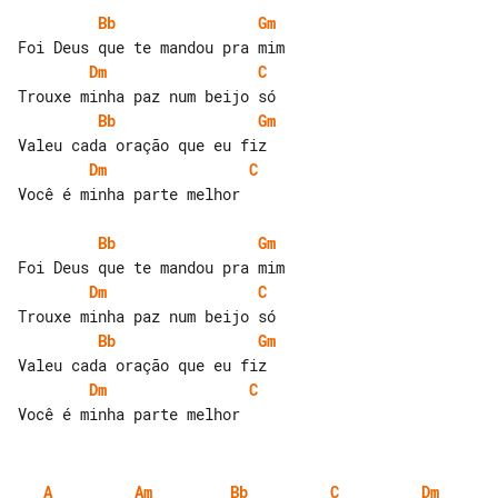
Bb
Gm
Dm
C
Bb
Gm
Dm
C
Você é minha parte melhor

Bb
Gm
Dm
C
Bb
Gm
Dm
C
A
Am
Bb
C
Dm