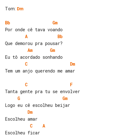
Tom
:
Dm
Bb
Gm
A
Bb
Am
Gm
C
Dm
Tem um anjo querendo me amar

C
F
G
Gm
Dm
C
A
Escolheu ficar
