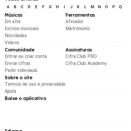
A
B
C
D
E
F
G
H
I
J
K
L
M
N
O
P
Q
R
Músicas
Ferramentas
Em alta
Afinador
Estilos musicais
Metrônomo
Novidades
Videos
Comunidade
Assinaturas
Entrar ou criar conta
Cifra Club PRO
Enviar cifras
Cifra Club Academy
Pedir videoaula
Sobre o site
Termos de uso e privacidade
Ajuda
Baixe o aplicativo
Idioma