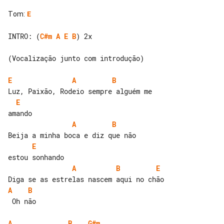
Tom
:
E
INTRO: (
C#m
A
E
B
) 2x

(Vocalização junto com introdução)

E
A
B
E
A
B
E
A
B
E
A
B
 Oh não

A
B
G#m