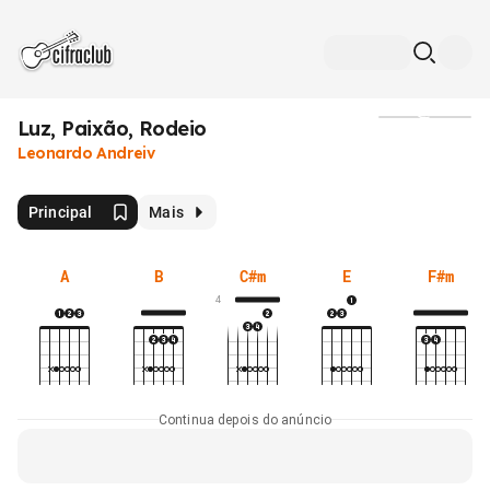
Luz, Paixão, Rodeio
Mídia
Leonardo Andreiv
Principal
Mais
A
B
C#m
E
F#m
4
Continua depois do anúncio