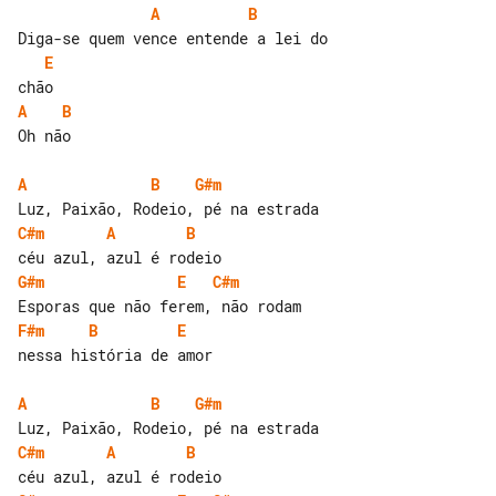
A
B
E
A
B
Oh não

A
B
G#m
C#m
A
B
G#m
E
C#m
F#m
B
E
nessa história de amor

A
B
G#m
C#m
A
B