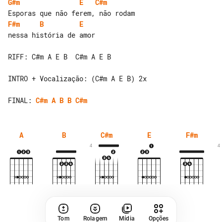
G#m
E
C#m
F#m
B
E
nessa história de amor

RIFF: C#m A E B  C#m A E B

INTRO + Vocalização: (C#m A E B) 2x

FINAL: 
C#m
A
B
B
C#m
A
B
C#m
E
F#m
4
4
Tom
Rolagem
Mídia
Opções