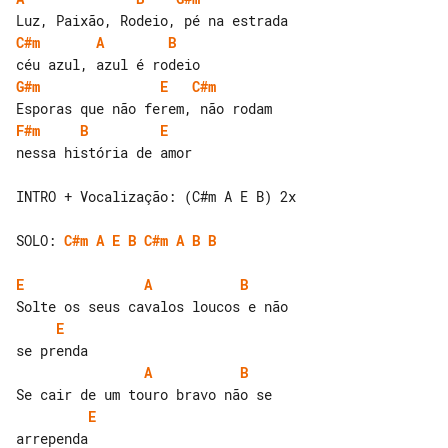
C#m
A
B
G#m
E
C#m
F#m
B
E
nessa história de amor

INTRO + Vocalização: (C#m A E B) 2x

SOLO: 
C#m
A
E
B
C#m
A
B
B
E
A
B
E
A
B
E